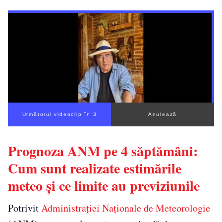
Următorul videoclip în 2
Anulează
Prognoza ANM pe 4 săptămâni:
Cum sunt realizate estimările
meteo și ce limite au previziunile
Potrivit
Administrației Naționale de Meteorologie