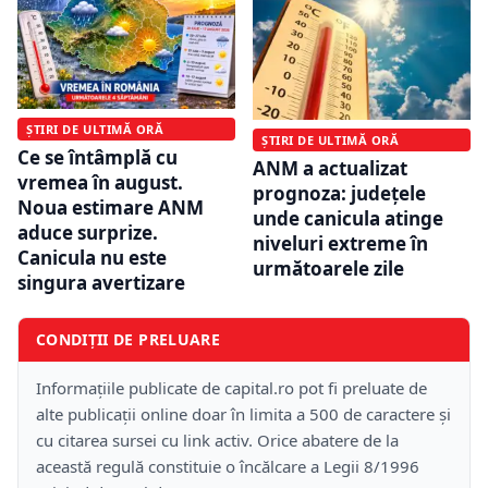
ȘTIRI DE ULTIMĂ ORĂ
ȘTIRI DE ULTIMĂ ORĂ
Ce se întâmplă cu
ANM a actualizat
vremea în august.
prognoza: județele
Noua estimare ANM
unde canicula atinge
aduce surprize.
niveluri extreme în
Canicula nu este
următoarele zile
singura avertizare
CONDIȚII DE PRELUARE
Informațiile publicate de capital.ro pot fi preluate de
alte publicații online doar în limita a 500 de caractere și
cu citarea sursei cu link activ. Orice abatere de la
această regulă constituie o încălcare a Legii 8/1996