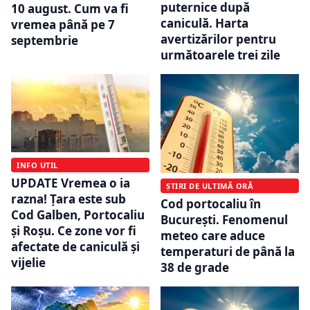
puternice după
10 august. Cum va fi
caniculă. Harta
vremea până pe 7
avertizărilor pentru
septembrie
următoarele trei zile
INFO UTIL
UPDATE Vremea o ia
ȘTIRI DE ULTIMĂ ORĂ
razna! Țara este sub
Cod portocaliu în
Cod Galben, Portocaliu
București. Fenomenul
și Roșu. Ce zone vor fi
meteo care aduce
afectate de caniculă și
temperaturi de până la
vijelie
38 de grade