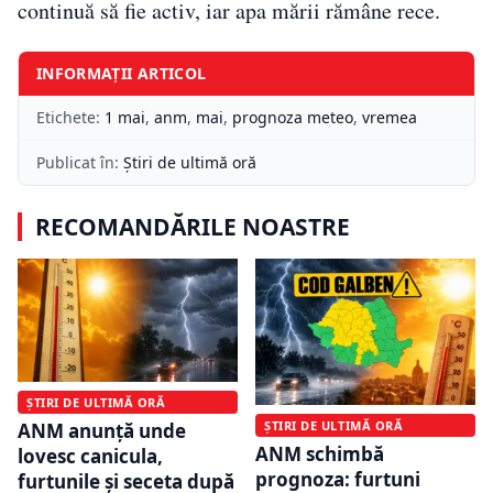
continuă să fie activ, iar apa mării rămâne rece.
INFORMAȚII ARTICOL
Etichete:
1 mai
,
anm
,
mai
,
prognoza meteo
,
vremea
Publicat în:
Știri de ultimă oră
RECOMANDĂRILE NOASTRE
ȘTIRI DE ULTIMĂ ORĂ
ȘTIRI DE ULTIMĂ ORĂ
ANM anunță unde
ANM schimbă
lovesc canicula,
prognoza: furtuni
furtunile și seceta după