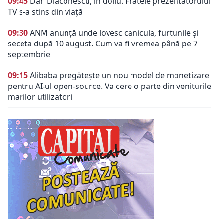
09:45
Dan Diaconescu, în doliu. Fratele prezentatorului
TV s-a stins din viață
09:30
ANM anunță unde lovesc canicula, furtunile și
seceta după 10 august. Cum va fi vremea până pe 7
septembrie
09:15
Alibaba pregătește un nou model de monetizare
pentru AI-ul open-source. Va cere o parte din veniturile
marilor utilizatori