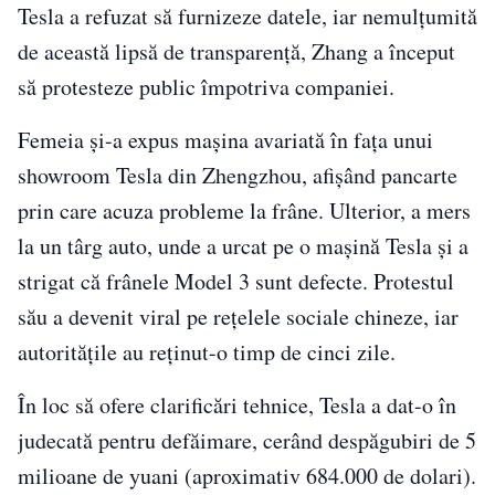
Tesla a refuzat să furnizeze datele, iar nemulțumită
de această lipsă de transparență, Zhang a început
să protesteze public împotriva companiei.
Femeia și-a expus mașina avariată în fața unui
showroom Tesla din Zhengzhou, afișând pancarte
prin care acuza probleme la frâne. Ulterior, a mers
la un târg auto, unde a urcat pe o mașină Tesla și a
strigat că frânele Model 3 sunt defecte. Protestul
său a devenit viral pe rețelele sociale chineze, iar
autoritățile au reținut-o timp de cinci zile.
În loc să ofere clarificări tehnice, Tesla a dat-o în
judecată pentru defăimare, cerând despăgubiri de 5
milioane de yuani (aproximativ 684.000 de dolari).