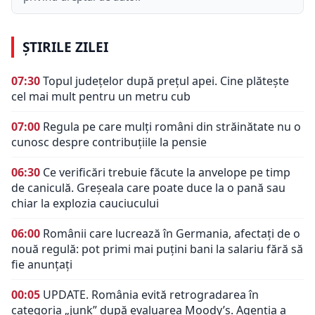
ȘTIRILE ZILEI
07:30
Topul județelor după prețul apei. Cine plătește
cel mai mult pentru un metru cub
07:00
Regula pe care mulți români din străinătate nu o
cunosc despre contribuțiile la pensie
06:30
Ce verificări trebuie făcute la anvelope pe timp
de caniculă. Greșeala care poate duce la o pană sau
chiar la explozia cauciucului
06:00
Românii care lucrează în Germania, afectați de o
nouă regulă: pot primi mai puțini bani la salariu fără să
fie anunțați
00:05
UPDATE. România evită retrogradarea în
categoria „junk” după evaluarea Moody’s. Agenția a