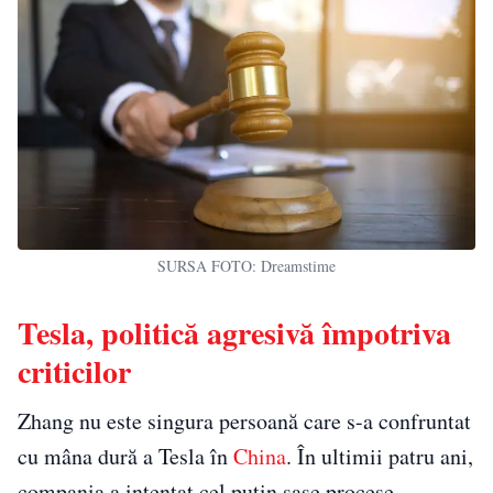
SURSA FOTO: Dreamstime
Tesla, politică agresivă împotriva
criticilor
Zhang nu este singura persoană care s-a confruntat
cu mâna dură a Tesla în
China
. În ultimii patru ani,
compania a intentat cel puțin șase procese