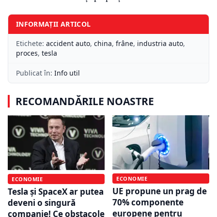
INFORMAȚII ARTICOL
Etichete:
accident auto
,
china
,
frâne
,
industria auto
,
proces
,
tesla
Publicat în:
Info util
RECOMANDĂRILE NOASTRE
ECONOMIE
ECONOMIE
UE propune un prag de
Tesla și SpaceX ar putea
70% componente
deveni o singură
europene pentru
companie! Ce obstacole