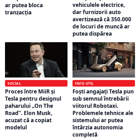
vehiculele electrice,
ar putea bloca
dar furnizorii auto
tranzacția
avertizează că 350.000
de locuri de muncă ar
putea dispărea
SOCIAL
INFO UTIL
Proces între MiiR și
Foști angajați Tesla pun
Tesla pentru designul
sub semnul întrebării
paharului „On The
viitorul Robotaxi.
Road”. Elon Musk,
Problemele tehnice ale
acuzat că a copiat
sistemului ar putea
modelul
întârzia autonomia
completă