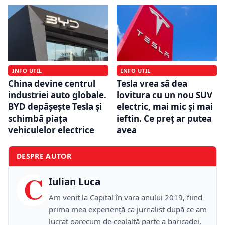
INFO UTIL
INFO UTIL
China devine centrul
Tesla vrea să dea
industriei auto globale.
lovitura cu un nou SUV
BYD depășește Tesla și
electric, mai mic şi mai
schimbă piața
ieftin. Ce preț ar putea
vehiculelor electrice
avea
DESPRE AUTOR
C
Iulian Luca
Am venit la Capital în vara anului 2019, fiind
prima mea experiență ca jurnalist după ce am
lucrat oarecum de cealaltă parte a baricadei,