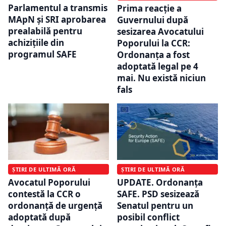
Parlamentul a transmis
Prima reacție a
MApN și SRI aprobarea
Guvernului după
prealabilă pentru
sesizarea Avocatului
achizițiile din
Poporului la CCR:
programul SAFE
Ordonanța a fost
adoptată legal pe 4
mai. Nu există niciun
fals
ȘTIRI DE ULTIMĂ ORĂ
ȘTIRI DE ULTIMĂ ORĂ
Avocatul Poporului
UPDATE. Ordonanța
contestă la CCR o
SAFE. PSD sesizează
ordonanță de urgență
Senatul pentru un
adoptată după
posibil conflict