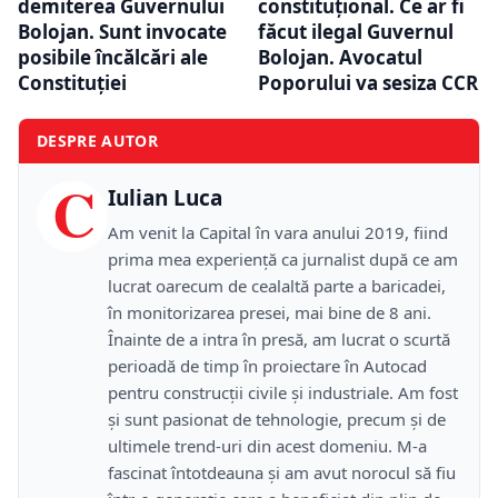
demiterea Guvernului
constituțional. Ce ar fi
Bolojan. Sunt invocate
făcut ilegal Guvernul
posibile încălcări ale
Bolojan. Avocatul
Constituției
Poporului va sesiza CCR
DESPRE AUTOR
C
Iulian Luca
Am venit la Capital în vara anului 2019, fiind
prima mea experiență ca jurnalist după ce am
lucrat oarecum de cealaltă parte a baricadei,
în monitorizarea presei, mai bine de 8 ani.
Înainte de a intra în presă, am lucrat o scurtă
perioadă de timp în proiectare în Autocad
pentru construcții civile și industriale. Am fost
și sunt pasionat de tehnologie, precum și de
ultimele trend-uri din acest domeniu. M-a
fascinat întotdeauna și am avut norocul să fiu