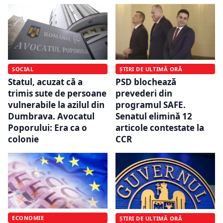
SOCIAL
ȘTIRI DE ULTIMĂ ORĂ
Statul, acuzat că a
PSD blochează
trimis sute de persoane
prevederi din
vulnerabile la azilul din
programul SAFE.
Dumbrava. Avocatul
Senatul elimină 12
Poporului: Era ca o
articole contestate la
colonie
CCR
ECONOMIE
ȘTIRI DE ULTIMĂ ORĂ