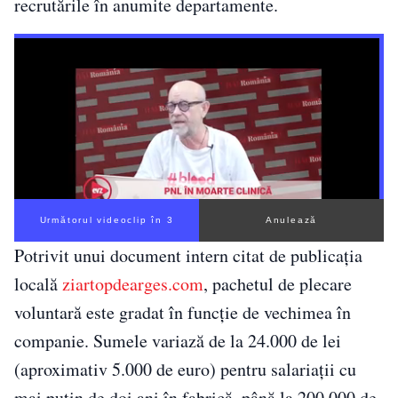
recrutările în anumite departamente.
Următorul videoclip în 2
Anulează
Potrivit unui document intern citat de publicația
locală
ziartopdearges.com
, pachetul de plecare
voluntară este gradat în funcție de vechimea în
companie. Sumele variază de la 24.000 de lei
(aproximativ 5.000 de euro) pentru salariații cu
mai puțin de doi ani în fabrică, până la 200.000 de