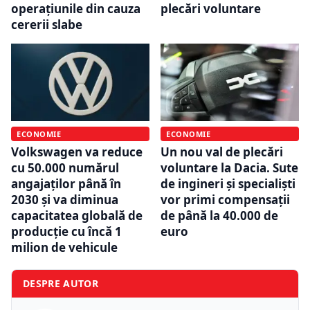
operațiunile din cauza
plecări voluntare
cererii slabe
ECONOMIE
ECONOMIE
Volkswagen va reduce
Un nou val de plecări
cu 50.000 numărul
voluntare la Dacia. Sute
angajaților până în
de ingineri și specialiști
2030 și va diminua
vor primi compensații
capacitatea globală de
de până la 40.000 de
producție cu încă 1
euro
milion de vehicule
DESPRE AUTOR