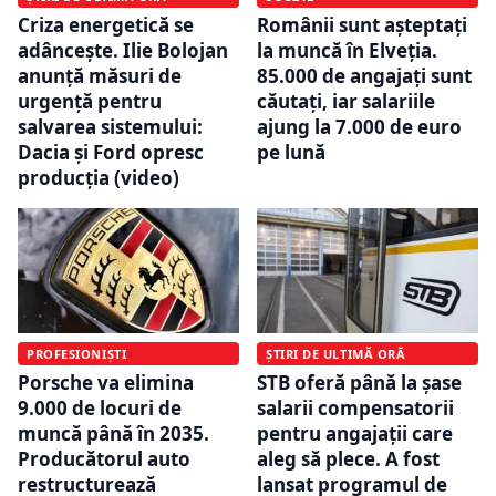
Criza energetică se
Românii sunt așteptați
adâncește. Ilie Bolojan
la muncă în Elveția.
anunță măsuri de
85.000 de angajați sunt
urgență pentru
căutați, iar salariile
salvarea sistemului:
ajung la 7.000 de euro
Dacia și Ford opresc
pe lună
producția (video)
PROFESIONIȘTI
ȘTIRI DE ULTIMĂ ORĂ
Porsche va elimina
STB oferă până la șase
9.000 de locuri de
salarii compensatorii
muncă până în 2035.
pentru angajații care
Producătorul auto
aleg să plece. A fost
restructurează
lansat programul de