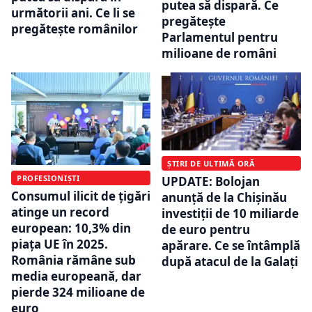
putea să dispară. Ce
următorii ani. Ce li se
pregătește
pregătește românilor
Parlamentul pentru
milioane de români
ȘTIRI DE ULTIMĂ ORĂ
PROFESIONIȘTI
UPDATE: Bolojan
Consumul ilicit de țigări
anunță de la Chișinău
atinge un record
investiții de 10 miliarde
european: 10,3% din
de euro pentru
piața UE în 2025.
apărare. Ce se întâmplă
România rămâne sub
după atacul de la Galați
media europeană, dar
pierde 324 milioane de
euro