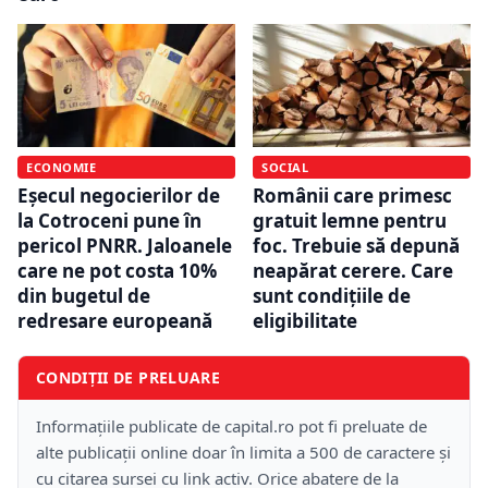
ECONOMIE
SOCIAL
Eșecul negocierilor de
Românii care primesc
la Cotroceni pune în
gratuit lemne pentru
pericol PNRR. Jaloanele
foc. Trebuie să depună
care ne pot costa 10%
neapărat cerere. Care
din bugetul de
sunt condițiile de
redresare europeană
eligibilitate
CONDIȚII DE PRELUARE
Informațiile publicate de capital.ro pot fi preluate de
alte publicații online doar în limita a 500 de caractere și
cu citarea sursei cu link activ. Orice abatere de la