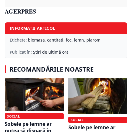
AGERPRES
INFORMAȚII ARTICOL
Etichete:
biomasa
,
cantitati
,
foc
,
lemn
,
piarom
Publicat în:
Știri de ultimă oră
RECOMANDĂRILE NOASTRE
SOCIAL
SOCIAL
Sobele pe lemne ar
Sobele pe lemne ar
putea să dispară în