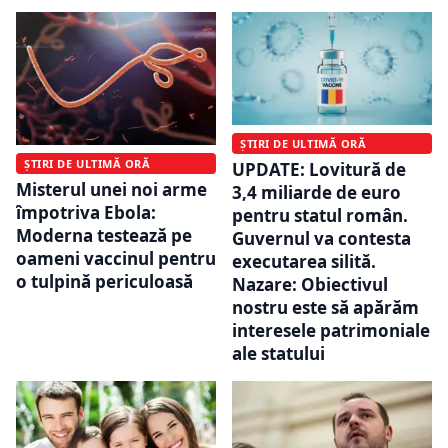
ȘTIRI DE ULTIMĂ ORĂ
ȘTIRI DE ULTIMĂ ORĂ
UPDATE: Lovitură de
Misterul unei noi arme
3,4 miliarde de euro
împotriva Ebola:
pentru statul român.
Moderna testează pe
Guvernul va contesta
oameni vaccinul pentru
executarea silită.
o tulpină periculoasă
Nazare: Obiectivul
nostru este să apărăm
interesele patrimoniale
ale statului