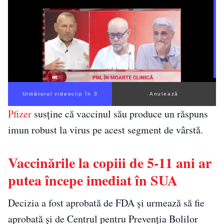
Următorul videoclip în 3
Anulează
Pfizer
susține că vaccinul său produce un răspuns
imun robust la virus pe acest segment de vârstă.
Vaccinările la copiii de 5-11 ani ar
putea începe imediat în SUA
Decizia a fost aprobată de FDA și urmează să fie
aprobată și de Centrul pentru Prevenția Bolilor