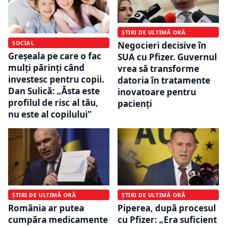
ȘTIRI DE ULTIMĂ ORĂ
SOCIAL
Negocieri decisive în
Greșeala pe care o fac
SUA cu Pfizer. Guvernul
mulți părinți când
vrea să transforme
investesc pentru copii.
datoria în tratamente
Dan Sulică: „Ăsta este
inovatoare pentru
profilul de risc al tău,
pacienți
nu este al copilului”
ȘTIRI DE ULTIMĂ ORĂ
ȘTIRI DE ULTIMĂ ORĂ
România ar putea
Piperea, după procesul
cumpăra medicamente
cu Pfizer: „Era suficient