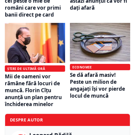
cei peste o mie de
astăzi anunțul că vor fi
români care vor primi
dați afară
banii direct pe card
ECONOMIE
ȘTIRI DE ULTIMĂ ORĂ
Se dă afară masiv!
Mii de oameni vor
Peste un milion de
rămâne fără locuri de
angajați își vor pierde
muncă. Florin Cîțu
locul de muncă
anunță un plan pentru
închiderea minelor
DESPRE AUTOR