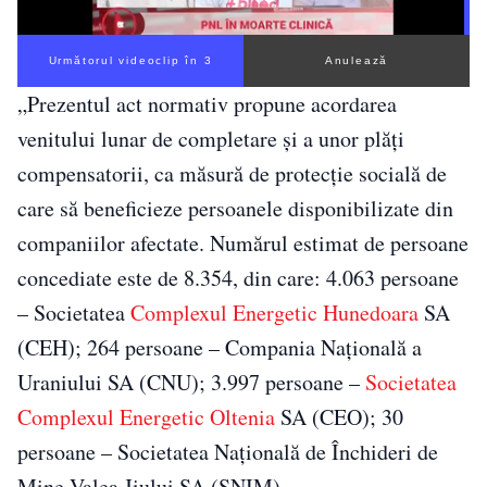
Următorul videoclip în 2
Anulează
„Prezentul act normativ propune acordarea
venitului lunar de completare și a unor plăți
compensatorii, ca măsură de protecție socială de
care să beneficieze persoanele disponibilizate din
companiilor afectate. Numărul estimat de persoane
concediate este de 8.354, din care: 4.063 persoane
– Societatea
Complexul Energetic Hunedoara
SA
(CEH); 264 persoane – Compania Națională a
Uraniului SA (CNU); 3.997 persoane –
Societatea
Complexul Energetic Oltenia
SA (CEO); 30
persoane – Societatea Națională de Închideri de
Mine Valea Jiului SA (SNIM).