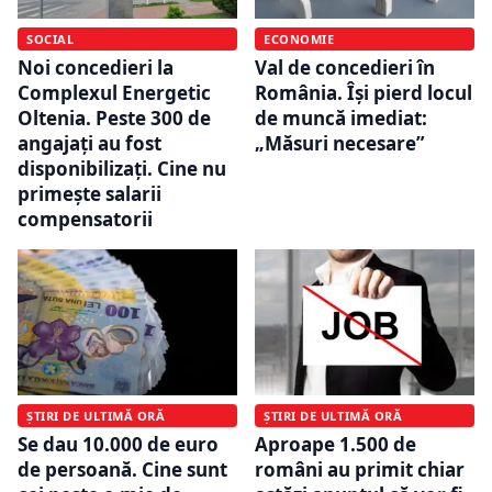
SOCIAL
ECONOMIE
Noi concedieri la
Val de concedieri în
Complexul Energetic
România. Îşi pierd locul
Oltenia. Peste 300 de
de muncă imediat:
angajați au fost
„Măsuri necesare”
disponibilizați. Cine nu
primește salarii
compensatorii
ȘTIRI DE ULTIMĂ ORĂ
ȘTIRI DE ULTIMĂ ORĂ
Se dau 10.000 de euro
Aproape 1.500 de
de persoană. Cine sunt
români au primit chiar