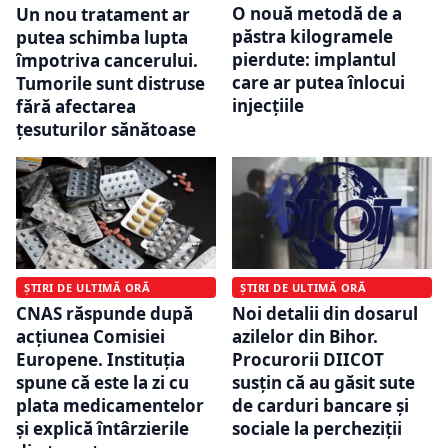
O nouă metodă de a
Un nou tratament ar
păstra kilogramele
putea schimba lupta
pierdute: implantul
împotriva cancerului.
care ar putea înlocui
Tumorile sunt distruse
injecțiile
fără afectarea
țesuturilor sănătoase
ȘTIRI DE ULTIMĂ ORĂ
ȘTIRI DE ULTIMĂ ORĂ
CNAS răspunde după
Noi detalii din dosarul
acțiunea Comisiei
azilelor din Bihor.
Europene. Instituția
Procurorii DIICOT
spune că este la zi cu
susțin că au găsit sute
plata medicamentelor
de carduri bancare și
și explică întârzierile
sociale la percheziții