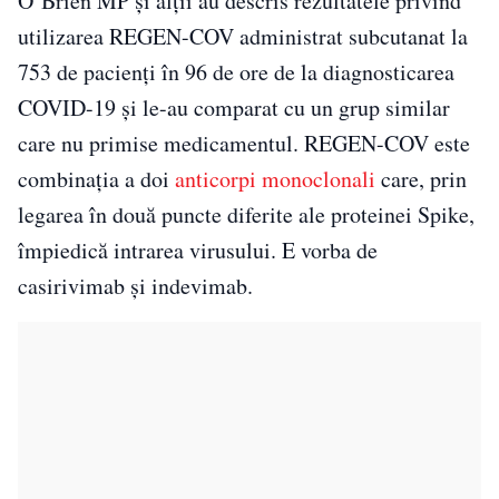
O’Brien MP și alții au descris rezultatele privind
utilizarea REGEN-COV administrat subcutanat la
753 de pacienți în 96 de ore de la diagnosticarea
COVID-19 și le-au comparat cu un grup similar
care nu primise medicamentul. REGEN-COV este
combinația a doi
anticorpi monoclonali
care, prin
legarea în două puncte diferite ale proteinei Spike,
împiedică intrarea virusului. E vorba de
casirivimab și indevimab.