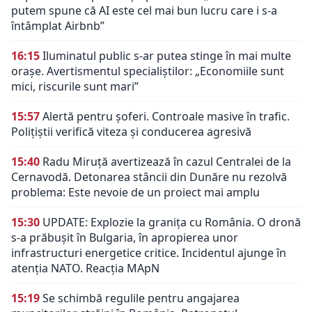
putem spune că AI este cel mai bun lucru care i s-a
întâmplat Airbnb”
16:15
Iluminatul public s-ar putea stinge în mai multe
orașe. Avertismentul specialiștilor: „Economiile sunt
mici, riscurile sunt mari”
15:57
Alertă pentru șoferi. Controale masive în trafic.
Polițiștii verifică viteza și conducerea agresivă
15:40
Radu Miruță avertizează în cazul Centralei de la
Cernavodă. Detonarea stâncii din Dunăre nu rezolvă
problema: Este nevoie de un proiect mai amplu
15:30
UPDATE: Explozie la granița cu România. O dronă
s-a prăbușit în Bulgaria, în apropierea unor
infrastructuri energetice critice. Incidentul ajunge în
atenția NATO. Reacția MApN
15:19
Se schimbă regulile pentru angajarea