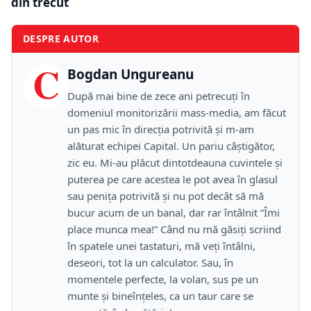
din trecut
DESPRE AUTOR
C
Bogdan Ungureanu
După mai bine de zece ani petrecuţi în
domeniul monitorizării mass-media, am făcut
un pas mic în direcţia potrivită şi m-am
alăturat echipei Capital. Un pariu câştigător,
zic eu. Mi-au plăcut dintotdeauna cuvintele şi
puterea pe care acestea le pot avea în glasul
sau peniţa potrivită şi nu pot decât să mă
bucur acum de un banal, dar rar întâlnit “Îmi
place munca mea!” Când nu mă găsiţi scriind
în spatele unei tastaturi, mă veţi întâlni,
deseori, tot la un calculator. Sau, în
momentele perfecte, la volan, sus pe un
munte şi bineînţeles, ca un taur care se