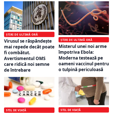
ȘTIRI DE ULTIMĂ ORĂ
ȘTIRI DE ULTIMĂ ORĂ
Virusul se răspândește
Misterul unei noi arme
mai repede decât poate
împotriva Ebola:
fi combătut.
Moderna testează pe
Avertismentul OMS
oameni vaccinul pentru
care ridică noi semne
o tulpină periculoasă
de întrebare
STIL DE VIAȚĂ
STIL DE VIAȚĂ