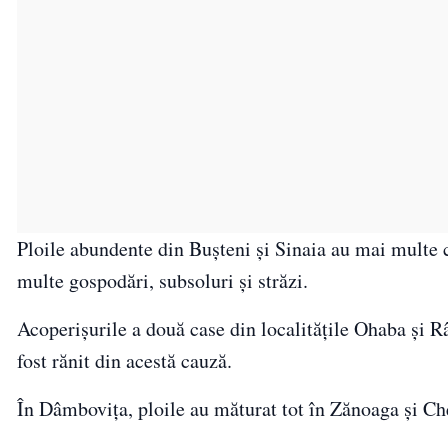
Ploile abundente din Bușteni și Sinaia au mai multe 
multe gospodări, subsoluri și străzi.
Acoperișurile a două case din localitățile Ohaba și R
fost rănit din acestă cauză.
În Dâmbovița, ploile au măturat tot în Zănoaga și Ch