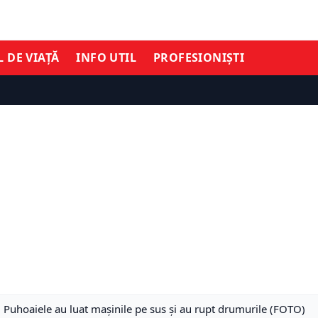
L DE VIAȚĂ
INFO UTIL
PROFESIONIȘTI
Puhoaiele au luat mașinile pe sus şi au rupt drumurile (FOTO)