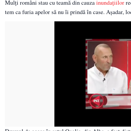
Mulți români stau cu teamă din cauza
inundațiilor
re
tem ca furia apelor să nu îi prindă în case. Așadar, lo