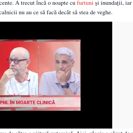
cente. A trecut încă o noapte cu
furtuni
și inundații, ia
calnicii nu au ce să facă decât să stea de veghe.