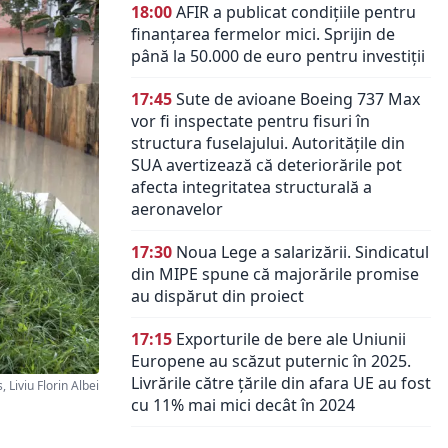
18:00
AFIR a publicat condițiile pentru
finanțarea fermelor mici. Sprijin de
până la 50.000 de euro pentru investiții
17:45
Sute de avioane Boeing 737 Max
vor fi inspectate pentru fisuri în
structura fuselajului. Autoritățile din
SUA avertizează că deteriorările pot
afecta integritatea structurală a
aeronavelor
17:30
Noua Lege a salarizării. Sindicatul
din MIPE spune că majorările promise
au dispărut din proiect
17:15
Exporturile de bere ale Uniunii
Europene au scăzut puternic în 2025.
Livrările către țările din afara UE au fost
Liviu Florin Albei
cu 11% mai mici decât în 2024