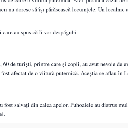
rus de către o viitură puternică. Aici, ploaia a căzut de
icii nu doresc să își părăsească locuințele. Un localnic 
i care au spus că îi vor despăgubi.
 60 de turiști, printre care și copii, au avut nevoie de 
st afectat de o viitură puternică. Aceștia se aflau în L
u fost salvați din calea apelor. Puhoaiele au distrus mu
ei.