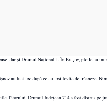
case, dar și Drumul Național 1. În Brașov, ploile au inu
âșnov au luat foc după ce au fost lovite de trăsneze. Ni
eile Tătarului. Drumul Județean 714 a fost distrus pe j