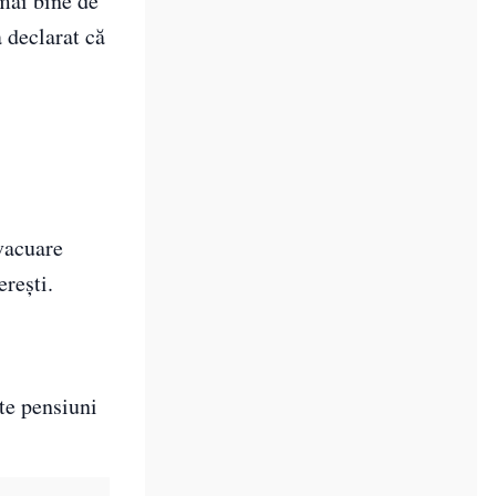
 mai bine de
a declarat că
evacuare
erești.
lte pensiuni