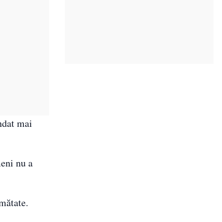
ndat mai
meni nu a
umătate.