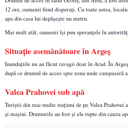
Drumul de acces în satul Ocoliș, din Alba, a fost dist
12 ore, oamenii fiind disperați. Cu toate astea, localn
apa din casa lui depășește un metru.
Mai mult atât, oamenii își pun speranțele în autorităț
Situație asemănătoare în Argeș
Inundațiile nu au făcut ravagii doar în Arad. În Argeș,
după ce drumul de acces spre zona unde campaseră a fo
Valea Prahovei sub apă
Turiștii din mai multe stațiuni de pe Valea Prahovei a
și mașini. Drumurile au fost și ele rupte din cauza ap