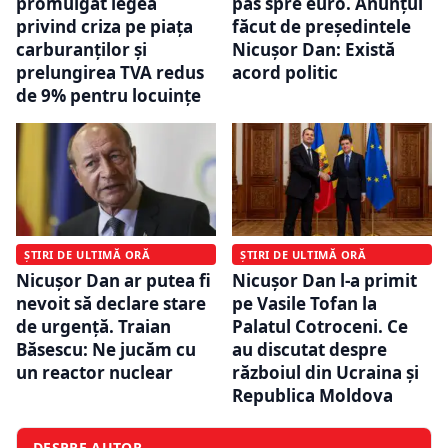
promulgat legea
pas spre euro. Anunțul
privind criza pe piața
făcut de președintele
carburanților și
Nicușor Dan: Există
prelungirea TVA redus
acord politic
de 9% pentru locuințe
ȘTIRI DE ULTIMĂ ORĂ
ȘTIRI DE ULTIMĂ ORĂ
Nicușor Dan ar putea fi
Nicușor Dan l-a primit
nevoit să declare stare
pe Vasile Tofan la
de urgență. Traian
Palatul Cotroceni. Ce
Băsescu: Ne jucăm cu
au discutat despre
un reactor nuclear
războiul din Ucraina și
Republica Moldova
DESPRE AUTOR