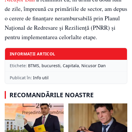
de zile, împreună cu primăriile de sector, am depus
o cerere de finanțare nerambursabilă prin Planul
Național de Redresare și Reziliență (PNRR) și
pentru implementarea celorlalte etape.
INFORMAȚII ARTICOL
Etichete:
BTMS
,
bucuresti
,
Capitala
,
Nicusor Dan
Publicat în:
Info util
RECOMANDĂRILE NOASTRE