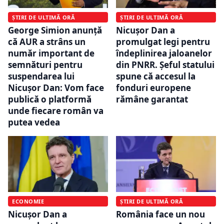
ȘTIRI DE ULTIMĂ ORĂ
ȘTIRI DE ULTIMĂ ORĂ
George Simion anunță
Nicușor Dan a
că AUR a strâns un
promulgat legi pentru
număr important de
îndeplinirea jaloanelor
semnături pentru
din PNRR. Șeful statului
suspendarea lui
spune că accesul la
Nicușor Dan: Vom face
fonduri europene
publică o platformă
rămâne garantat
unde fiecare român va
putea vedea
ECONOMIE
ȘTIRI DE ULTIMĂ ORĂ
Nicușor Dan a
România face un nou