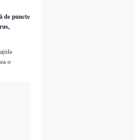
nă de puncte
rus,
aţiile
vea o