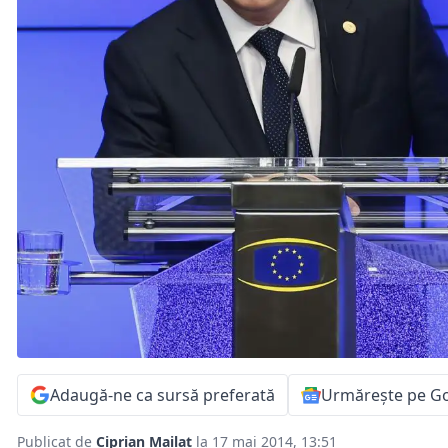
Adaugă-ne ca sursă preferată
Urmărește pe G
Publicat de
Ciprian Mailat
la 17 mai 2014, 13:51