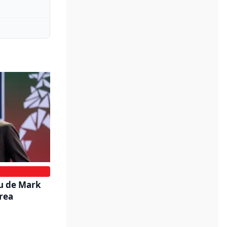
u de Mark
area