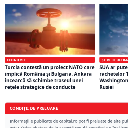
ECONOMIE
ȘTIRI DE ULTI
Turcia contestă un proiect NATO care
SUA ar pute
implică România și Bulgaria. Ankara
rachetelor
încearcă să schimbe traseul unei
Washingtonu
rețele strategice de conducte
Rusiei
CONDIȚII DE PRELUARE
Informațiile publicate de capital.ro pot fi preluate de alte pub
activ. Orice abatere de la această regulă constituie o încălca