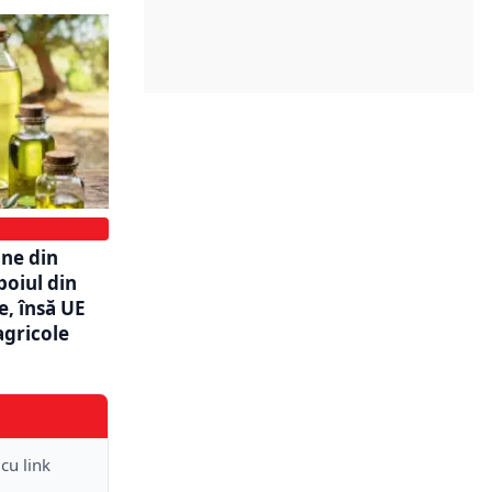
ine din
boiul din
, însă UE
agricole
 cu link