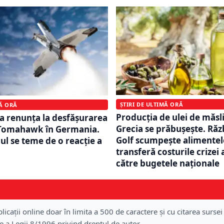
ȘTIRI DE ULTIMĂ ORĂ
MĂ ORĂ
Producția de ulei de măsl
a renunța la desfășurarea
Grecia se prăbușește. Răz
 Tomahawk în Germania.
Golf scumpește alimentele
l se teme de o reacție a
transferă costurile crizei 
către bugetele naționale
licații online doar în limita a 500 de caractere și cu citarea sursei
re a Legii 8/1996 privind dreptul de autor.