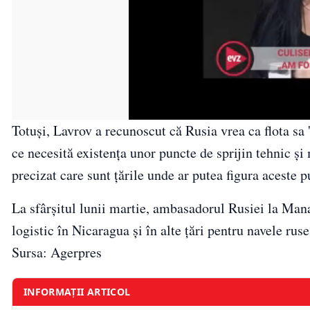
Totuşi, Lavrov a recunoscut că Rusia vrea ca flota sa 
ce necesită existenţa unor puncte de sprijin tehnic şi 
precizat care sunt ţările unde ar putea figura aceste p
La sfârşitul lunii martie, ambasadorul Rusiei la Mana
logistic în Nicaragua şi în alte ţări pentru navele ruse
Sursa: Agerpres
INFORMAȚII ARTICOL