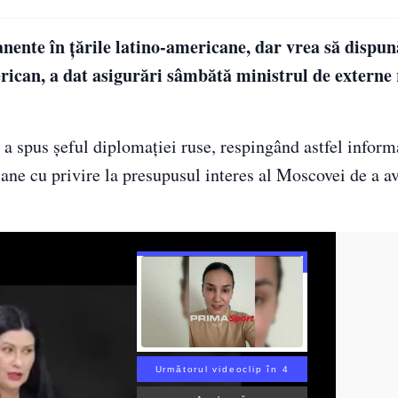
anente în ţările latino-americane, dar vrea să dispu
erican, a dat asigurări sâmbătă ministrul de externe 
 a spus şeful diplomaţiei ruse, respingând astfel inform
ane cu privire la presupusul interes al Moscovei de a a
Următorul videoclip în 3