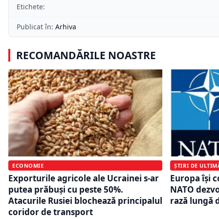
Etichete:
Publicat în:
Arhiva
RECOMANDĂRILE NOASTRE
ECONOMIE
ȘTIRI DE ULTI
Exporturile agricole ale Ucrainei s-ar
Europa își 
putea prăbuși cu peste 50%.
NATO dezvol
Atacurile Rusiei blochează principalul
rază lungă 
coridor de transport