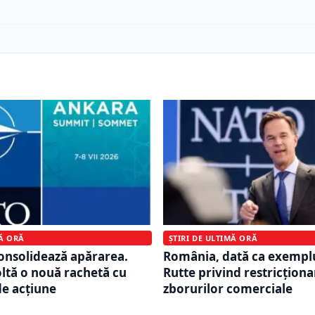
MĂ ORĂ
ȘTIRI DE ULTIMĂ ORĂ
consolidează apărarea.
România, dată ca exempl
tă o nouă rachetă cu
Rutte privind restricțion
de acțiune
zborurilor comerciale