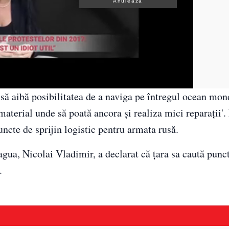
Anulează
'să aibă posibilitatea de a naviga pe întregul ocean mon
material unde să poată ancora şi realiza mici reparaţii'.
uncte de sprijin logistic pentru armata rusă.
gua, Nicolai Vladimir, a declarat că ţara sa caută punct
.