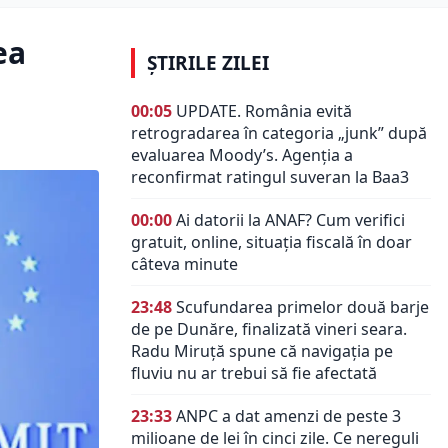
ea
ȘTIRILE ZILEI
00:05
UPDATE. România evită
retrogradarea în categoria „junk” după
evaluarea Moody’s. Agenția a
reconfirmat ratingul suveran la Baa3
00:00
Ai datorii la ANAF? Cum verifici
gratuit, online, situația fiscală în doar
câteva minute
23:48
Scufundarea primelor două barje
de pe Dunăre, finalizată vineri seara.
Radu Miruță spune că navigația pe
fluviu nu ar trebui să fie afectată
23:33
ANPC a dat amenzi de peste 3
milioane de lei în cinci zile. Ce nereguli