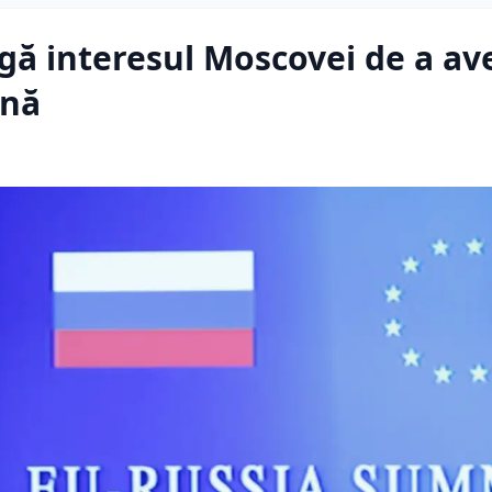
gă interesul Moscovei de a av
ină