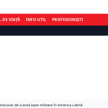
L DE VIAȚĂ
INFO UTIL
PROFESIONIȘTI
Moscovei de a avea baze militare în America Latină