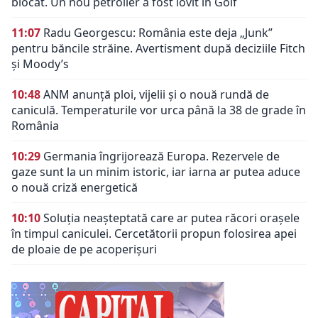
blocat. Un nou petrolier a fost lovit în Golf
11:07
Radu Georgescu: România este deja „Junk”
pentru băncile străine. Avertisment după deciziile Fitch
și Moody’s
10:48
ANM anunță ploi, vijelii și o nouă rundă de
caniculă. Temperaturile vor urca până la 38 de grade în
România
10:29
Germania îngrijorează Europa. Rezervele de
gaze sunt la un minim istoric, iar iarna ar putea aduce
o nouă criză energetică
10:10
Soluția neașteptată care ar putea răcori orașele
în timpul caniculei. Cercetătorii propun folosirea apei
de ploaie de pe acoperișuri