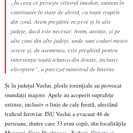
„În ceea ce priveşte viitorul imediat, suntem în
continuare în stare de alertă, cu toate trupele
din zonă. Avem pregătite rezerve şi în alte
judeţe, dacă este necesar. Avem, atenţie, şi pe
alte zone din alte judeţe, unde sunt coduri meteo
severe şi, de asemenea, este pregătită pentru
intervenţie toată tehnica din dotare, inclusiv
elicoptere”, a precizat ministrul de Interne.
Și în județul Vaslui, ploile torențiale au provocat
inundații majore. Apele au acoperit suprafețe
extinse, inclusiv o linie de cale ferată, afectând
traficul feroviar. ISU Vaslui a evacuat 46 de
persoane, dintre care 33 erau copii, din localitățile
Murgeni, Gara Docăneasa, Zorleni, Grivița și