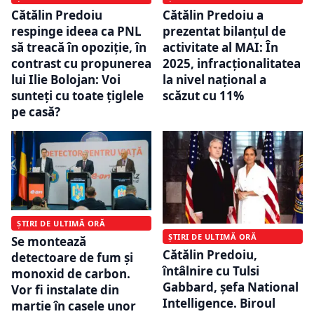
Cătălin Predoiu
Cătălin Predoiu a
respinge ideea ca PNL
prezentat bilanțul de
să treacă în opoziție, în
activitate al MAI: În
contrast cu propunerea
2025, infracționalitatea
lui Ilie Bolojan: Voi
la nivel național a
sunteți cu toate țiglele
scăzut cu 11%
pe casă?
ȘTIRI DE ULTIMĂ ORĂ
ȘTIRI DE ULTIMĂ ORĂ
Se montează
Cătălin Predoiu,
detectoare de fum și
întâlnire cu Tulsi
monoxid de carbon.
Gabbard, șefa National
Vor fi instalate din
Intelligence. Biroul
martie în casele unor