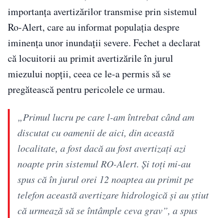
importanța avertizărilor transmise prin sistemul
Ro-Alert, care au informat populația despre
iminența unor inundații severe. Fechet a declarat
că locuitorii au primit avertizările în jurul
miezului nopții, ceea ce le-a permis să se
pregătească pentru pericolele ce urmau.
„Primul lucru pe care l-am întrebat când am
discutat cu oamenii de aici, din această
localitate, a fost dacă au fost avertizați azi
noapte prin sistemul RO-Alert. Și toți mi-au
spus că în jurul orei 12 noaptea au primit pe
telefon această avertizare hidrologică și au știut
că urmează să se întâmple ceva grav”, a spus