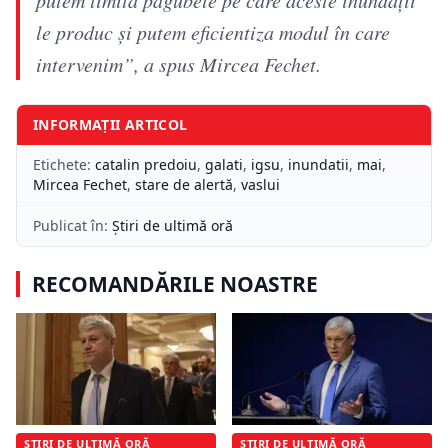
le produc și putem eficientiza modul în care
intervenim”, a spus Mircea Fechet.
INFORMAȚII ARTICOL
Etichete:
catalin predoiu
,
galati
,
igsu
,
inundatii
,
mai
,
Mircea Fechet
,
stare de alertă
,
vaslui
Publicat în:
Știri de ultimă oră
RECOMANDĂRILE NOASTRE
ȘTIRI DE ULTIMĂ ORĂ
ȘTIRI DE ULTIMĂ ORĂ