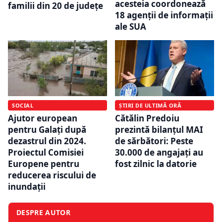
acesteia coordonează
familii din 20 de județe
18 agenții de informații
ale SUA
SOCIAL
ȘTIRI DE ULTIMĂ ORĂ
Ajutor european
Cătălin Predoiu
pentru Galați după
prezintă bilanțul MAI
dezastrul din 2024.
de sărbători: Peste
Proiectul Comisiei
30.000 de angajați au
Europene pentru
fost zilnic la datorie
reducerea riscului de
inundații
DESPRE AUTOR