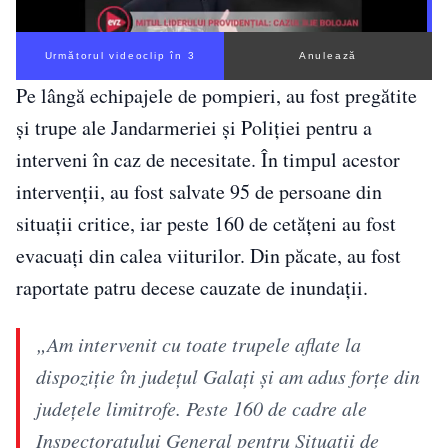
Următorul videoclip în 2
Anulează
Pe lângă echipajele de pompieri, au fost pregătite
și trupe ale Jandarmeriei și Poliției pentru a
interveni în caz de necesitate. În timpul acestor
intervenții, au fost salvate 95 de persoane din
situații critice, iar peste 160 de cetățeni au fost
evacuați din calea viiturilor. Din păcate, au fost
raportate patru decese cauzate de inundații.
„Am intervenit cu toate trupele aflate la
dispoziţie în judeţul Galaţi şi am adus forţe din
judeţele limitrofe. Peste 160 de cadre ale
Inspectoratului General pentru Situaţii de