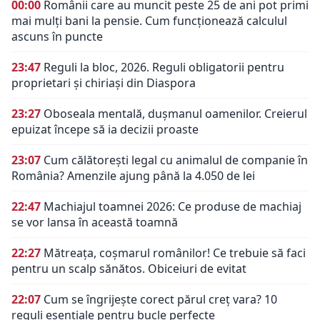
00:00
Românii care au muncit peste 25 de ani pot primi
mai mulți bani la pensie. Cum funcționează calculul
ascuns în puncte
23:47
Reguli la bloc, 2026. Reguli obligatorii pentru
proprietari și chiriași din Diaspora
23:27
Oboseala mentală, dușmanul oamenilor. Creierul
epuizat începe să ia decizii proaste
23:07
Cum călătorești legal cu animalul de companie în
România? Amenzile ajung până la 4.050 de lei
22:47
Machiajul toamnei 2026: Ce produse de machiaj
se vor lansa în această toamnă
22:27
Mătreața, coșmarul românilor! Ce trebuie să faci
pentru un scalp sănătos. Obiceiuri de evitat
22:07
Cum se îngrijește corect părul creț vara? 10
reguli esențiale pentru bucle perfecte