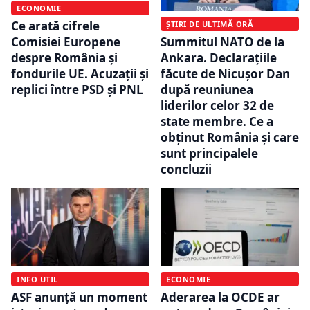
ECONOMIE
Ce arată cifrele
ȘTIRI DE ULTIMĂ ORĂ
Summitul NATO de la
Comisiei Europene
Ankara. Declarațiile
despre România și
făcute de Nicușor Dan
fondurile UE. Acuzații și
după reuniunea
replici între PSD și PNL
liderilor celor 32 de
state membre. Ce a
obținut România și care
sunt principalele
concluzii
INFO UTIL
ECONOMIE
ASF anunță un moment
Aderarea la OCDE ar