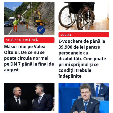
SOCIAL
ȘTIRI DE ULTIMĂ ORĂ
E-vouchere de până la
Măsuri noi pe Valea
39.900 de lei pentru
Oltului. De ce nu se
persoanele cu
poate circula normal
dizabilități. Cine poate
pe DN 7 până la final de
primi sprijinul și ce
august
condiții trebuie
îndeplinite