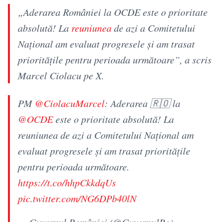
„Aderarea României la OCDE este o prioritate
absolută! La
reuniunea
de azi a Comitetului
Național am evaluat progresele și am trasat
prioritățile pentru perioada următoare”, a scris
Marcel Ciolacu pe X.
PM
@CiolacuMarcel
: Aderarea 🇷🇴 la
@OCDE
este o prioritate absolută! La
reuniunea de azi a Comitetului Național am
evaluat progresele și am trasat prioritățile
pentru perioada următoare.
https://t.co/hhpCkkdqUs
pic.twitter.com/NG6DPb40lN
— Guvernul României (@GuvernulRo)