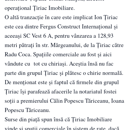
operațional Țiriac Imobiliare.
O altă tranzacție în care este implicat Ion Țiriac
este cea dintre Fergus Construct Internațional și
aceeași SC Vest 6 A, pentru vânzarea a 128,93
metri pătrați în str. Mărgeanului, de la Țiriac către
Radu Coca. Spațiile comerciale au fost și aici
vândute cu tot cu chiriași. Aceștia însă nu fac
parte din grupul Țiriac și plătesc o chirie normală.
De menţionat este şi faptul că firmele din grupul
Țiriac își parafează afacerile la notariatul fostei
soții a premierului Călin Popescu Tăriceanu, Ioana
Popescu Tăriceanu.
Surse din piață spun însă că Țiriac Imobiliare
vinde și spații comerciale în sistem de rate, dacă