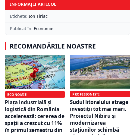
INFORMAȚII ARTICOL
Etichete:
Ion Tiriac
Publicat în:
Economie
RECOMANDĂRILE NOASTRE
PROFESIONIȘTI
ECONOMIE
Sudul litoralului atrage
Piața industrială și
investiții tot mai mari.
logistică din România
Proiectul Nibiru și
accelerează: cererea de
modernizarea
spații a crescut cu 11%
stațiunilor schimbă
în primul semestru din