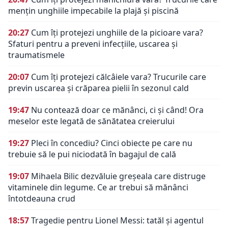
mențin unghiile impecabile la plajă și piscină
20:27
Cum îți protejezi unghiile de la picioare vara?
Sfaturi pentru a preveni infecțiile, uscarea și
traumatismele
20:07
Cum îți protejezi călcâiele vara? Trucurile care
previn uscarea și crăparea pielii în sezonul cald
19:47
Nu contează doar ce mănânci, ci și când! Ora
meselor este legată de sănătatea creierului
19:27
Pleci în concediu? Cinci obiecte pe care nu
trebuie să le pui niciodată în bagajul de cală
19:07
Mihaela Bilic dezvăluie greșeala care distruge
vitaminele din legume. Ce ar trebui să mănânci
întotdeauna crud
18:57
Tragedie pentru Lionel Messi: tatăl și agentul