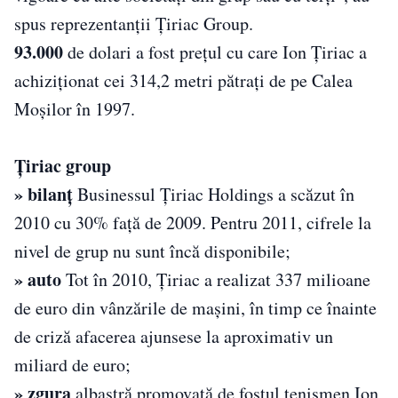
spus reprezentanții Țiriac Group.
93.000
de dolari a fost prețul cu care Ion Țiriac a
achiziționat cei­ 314,2 metri pătrați de pe Calea
Moșilor în 1997.
Țiriac group
» bilanț
Businessul Țiriac Holdings a scăzut în
2010 cu 30% față de 2009. Pentru 2011, cifrele la
nivel de grup nu sunt încă disponibile;
» auto
Tot în 2010, Țiriac a realizat 337 milioane
de euro din vânzările de mașini, în timp ce înainte
de criză afacerea ajunsese la aproximativ un
miliard de euro;
» zgura
albastră promovată de fostul tenismen Ion