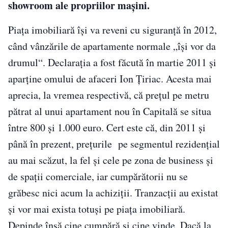
showroom ale propriilor mașini.
Piaţa imobiliară îşi va reveni cu siguranţă în 2012,
când vânzările de apartamente normale „îşi vor da
drumul“. Declaraţia a fost făcută în martie 2011 și
aparţine omului de afaceri Ion Ţiriac. Acesta mai
aprecia, la vremea respectivă, că preţul pe metru
pătrat al unui apartament nou în Capitală se situa
între 800 şi 1.000 euro. Cert este că, din 2011 și
până în prezent, prețurile pe segmentul rezidențial
au mai scăzut, la fel și cele pe zona de business și
de spații comerciale, iar cumpărătorii nu se
grăbesc nici acum la achiziții. Tranzacții au existat
și vor mai exista totuși pe piața imobiliară.
Depinde însă cine cumpără și cine vinde. Dacă la