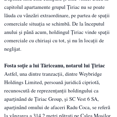
capitolul apartamente grupul Țiriac nu se poate
lăuda cu vânzări extraordinare, pe partea de spații
comerciale situația se schimbă. De la începutul
anului și până acum, holdingul Țiriac vinde spații
comerciale cu chiriași cu tot, și nu în locații de
neglijat.
Fosta soție a lui Tăriceanu, notarul lui Țiriac
Astfel, una dintre tranzacții, dintre Weybridge
Holdings Limited, persoană juridică cipriotă,
recunoscută de reprezențanții holdingului ca
aparținând de Țiriac Group, și SC Vest 6 SA,
aparținând omului de afaceri Radu Coca, se referă
la vânzarea a 314,2 metri pătrați pe Calea Moșilor