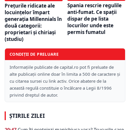
Spania rescrie regulile
Prețurile ridicate ale
anti-fumat. Ce spații
locuințelor împart
dispar de pe lista
generația Millennials în
locurilor unde este
două categorii:
permis fumatul
proprietari și chiriași
(studiu)
CONDIȚII DE PRELUARE
Informațiile publicate de capital.ro pot fi preluate de
alte publicații online doar în limita a 500 de caractere și
cu citarea sursei cu link activ. Orice abatere de la
această regulă constituie o încălcare a Legii 8/1996
privind dreptul de autor.
ȘTIRILE ZILEI
20:47
Cum îți protejezi manichiura vara? Trucurile care