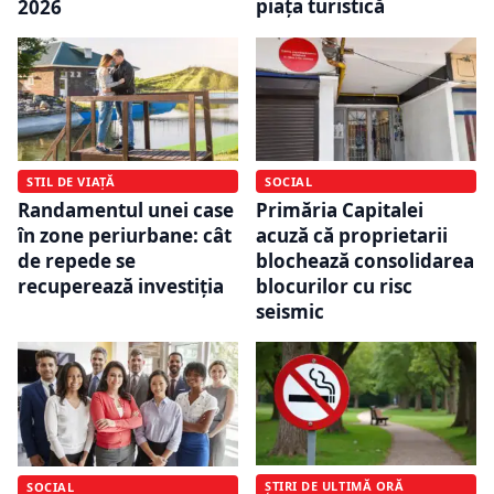
piața turistică
2026
STIL DE VIAȚĂ
SOCIAL
Randamentul unei case
Primăria Capitalei
în zone periurbane: cât
acuză că proprietarii
de repede se
blochează consolidarea
recuperează investiția
blocurilor cu risc
seismic
ȘTIRI DE ULTIMĂ ORĂ
SOCIAL