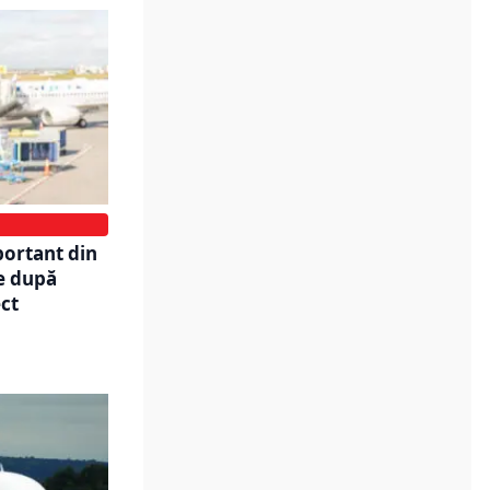
portant din
e după
ect