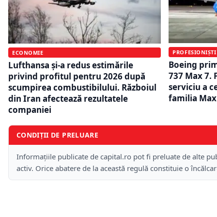
PROFESIONIȘTI
ECONOMIE
Boeing pri
Lufthansa și-a redus estimările
737 Max 7. 
privind profitul pentru 2026 după
serviciu a 
scumpirea combustibilului. Războiul
familia Max
din Iran afectează rezultatele
companiei
CONDIȚII DE PRELUARE
Informațiile publicate de capital.ro pot fi preluate de alte pub
activ. Orice abatere de la această regulă constituie o încălca