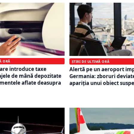
MĂ ORĂ
ȘTIRI DE ULTIMĂ ORĂ
are introduce taxe
Alertă pe un aeroport im
jele de mână depozitate
Germania: zboruri deviat
mentele aflate deasupra
apariția unui obiect susp