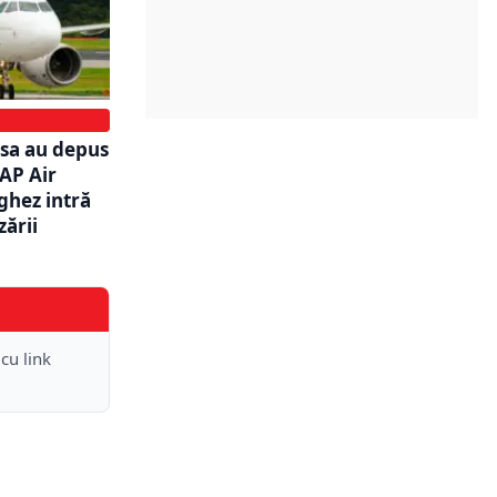
nsa au depus
AP Air
ghez intră
zării
 cu link