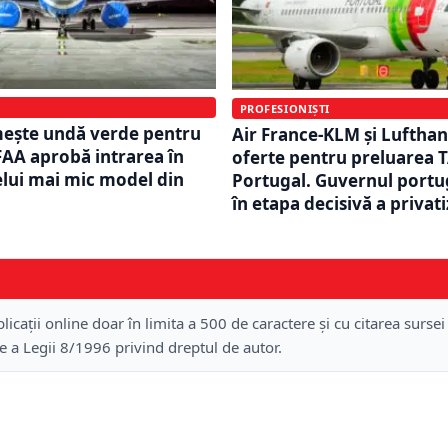
PROFESIONIȘTI
mește undă verde pentru
Air France-KLM și Luftha
FAA aprobă intrarea în
oferte pentru preluarea T
celui mai mic model din
Portugal. Guvernul portu
în etapa decisivă a privati
licații online doar în limita a 500 de caractere și cu citarea sursei
re a Legii 8/1996 privind dreptul de autor.