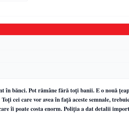
t în bănci. Pot rămâne fără toți banii. E o nouă țea
Toți cei care vor avea în față aceste semnale, trebuie
 care îi poate costa enorm. Poliția a dat detalii impor