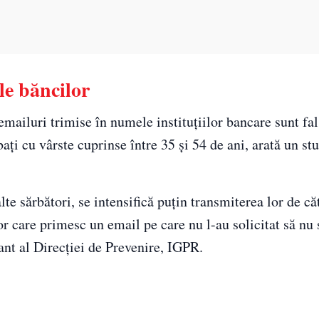
le băncilor
emailuri trimise în numele instituțiilor bancare sunt fal
ați cu vârste cuprinse între 35 și 54 de ani, arată un stu
lte sărbători, se intensifică puțin transmiterea lor de că
r care primesc un email pe care nu l-au solicitat să nu
ant al Direcției de Prevenire, IGPR.