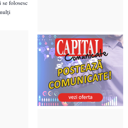
i se folosesc
mulți