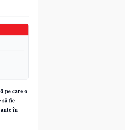
pă pe care o
 să fie
tante în