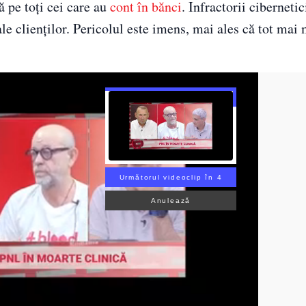
 pe toți cei care au
cont în bănci
. Infractorii cibernetic
e clienţilor. Pericolul este imens, mai ales că tot mai 
Următorul videoclip în 3
Anulează