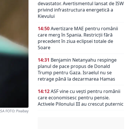
devastator. Avertismentul lansat de ISW
privind infrastructura energetică a
Kievului
14:50
Avertizare MAE pentru românii
care merg în Spania. Restricții fără
precedent în ziua eclipsei totale de
Soare
14:31
Benjamin Netanyahu respinge
planul de pace propus de Donald
Trump pentru Gaza. Israelul nu se
retrage până la dezarmarea Hamas
14:12
ASF vine cu vești pentru românii
care economisesc pentru pensie.
Activele Pilonului III au crescut puternic
RSA FOTO: Pixabay