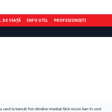
L DE VIAȚĂ
INFO UTIL
PROFESIONIȘTI
u card la bancă! Pot rămâne imediat fără niciun ban în cont