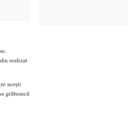
se.
diu realizat
tre acești
 se grăbească