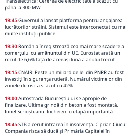
Transelectrica: Cererea de electricitate a scăzut cu
până la 300 MW
19:45
Guvernul a lansat platforma pentru angajarea
lucrătorilor străini. Sistemul este interconectat cu mai
multe instituții publice
19:30
România înregistrează cea mai mare scădere a
comerțului cu amănuntul din UE. Eurostat arată un
recul de 6,6% față de aceeași lună a anului trecut
19:15
CNAIR: Peste un miliard de lei din PNRR au fost
investiți în siguranța rutieră. Numărul victimelor din
zonele de risc a scăzut cu 42%
19:00
Autostrada Bucureștiului se apropie de
finalizare. Ultima grindă din beton a fost montată.
Ionel Scrioșteanu: Încheiem o etapă importantă
18:45
STB a cerut intrarea în insolvență. Ciprian Ciucu:
Compania risca să ducă și Primăria Capitalei în