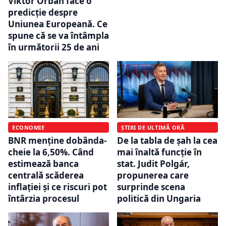
Viktor Orbán face o
predicție despre
Uniunea Europeană. Ce
spune că se va întâmpla
în următorii 25 de ani
ECONOMIE
ȘTIRI DE ULTIMĂ ORĂ
BNR menține dobânda-
De la tabla de șah la cea
cheie la 6,50%. Când
mai înaltă funcție în
estimează banca
stat. Judit Polgár,
centrală scăderea
propunerea care
inflației și ce riscuri pot
surprinde scena
întârzia procesul
politică din Ungaria