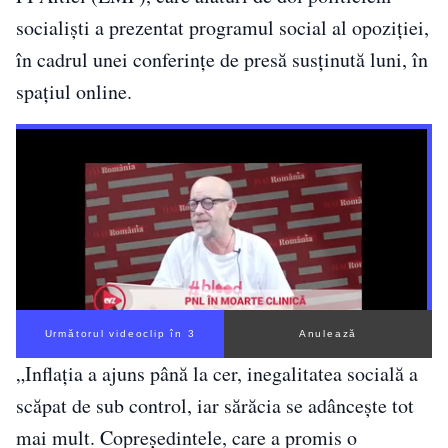
socialişti a prezentat programul social al opoziţiei,
în cadrul unei conferinţe de presă susţinută luni, în
spaţiul online.
Următorul videoclip în 2
Anulează
„Inflaţia a ajuns până la cer, inegalitatea socială a
scăpat de sub control, iar sărăcia se adânceşte tot
mai mult. Copreşedintele, care a promis o