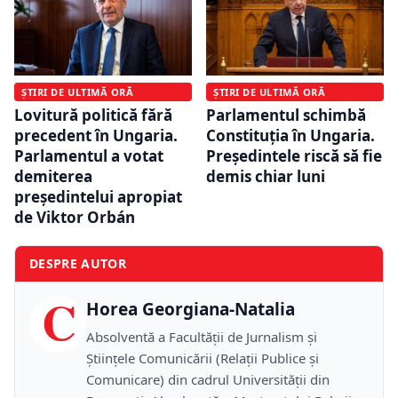
ȘTIRI DE ULTIMĂ ORĂ
ȘTIRI DE ULTIMĂ ORĂ
Lovitură politică fără
Parlamentul schimbă
precedent în Ungaria.
Constituția în Ungaria.
Parlamentul a votat
Președintele riscă să fie
demiterea
demis chiar luni
președintelui apropiat
de Viktor Orbán
DESPRE AUTOR
C
Horea Georgiana-Natalia
Absolventă a Facultății de Jurnalism și
Științele Comunicării (Relații Publice și
Comunicare) din cadrul Universității din