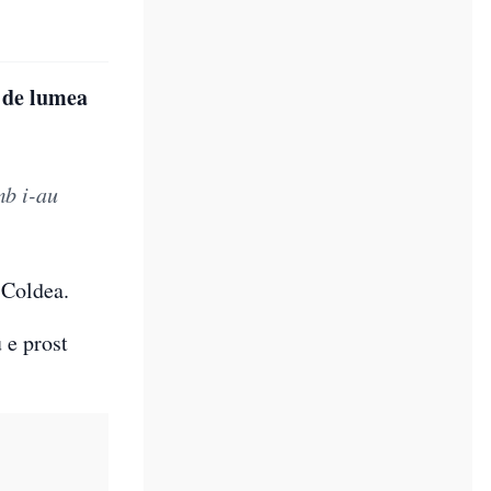
i de lumea
mb i-au
 Coldea.
 e prost