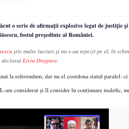
cut o serie de afirmații explozive legat de justiție ș
Băsescu, fostul președinte al României.
sescu
ştie multe lucruri şi nu s-au repezit pe el, în schi
a declarat
Liviu Dragnea
.
mnat la referendum, dar nu el coordona statul paralel: ci
L-am considerat și îl consider în continuare malefic, nu