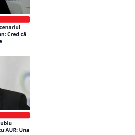
cenariul
an: Cred că
e
dublu
 cu AUR: Una