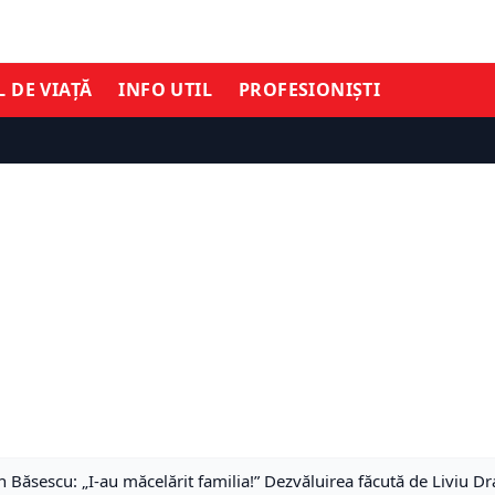
L DE VIAȚĂ
INFO UTIL
PROFESIONIȘTI
n Băsescu: „I-au măcelărit familia!” Dezvăluirea făcută de Liviu D