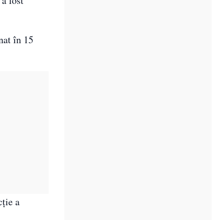
a fost
nat în 15
cție a