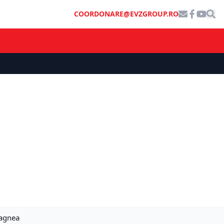
COORDONARE@EVZGROUP.RO
ragnea