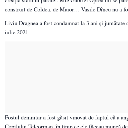
creația statului paralel. Mie Gabriel Oprea mi se pa
construit de Coldea, de Maior… Vasile Dîncu nu a f
Liviu Dragnea a fost condamnat la 3 ani și jumătate d
iulie 2021.
Fostul demnitar a fost găsit vinovat de faptul că a an
Copilului Teleorman, în timp ce ele făceau muncă de 