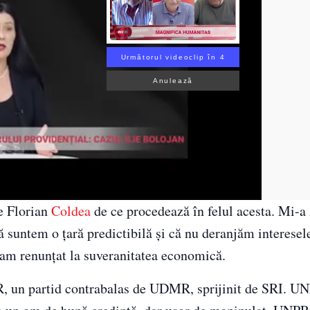
Următorul videoclip în 3
Anulează
pe Florian
Coldea
de ce procedează în felul acesta. Mi-a 
ă suntem o țară predictibilă și că nu deranjăm interesel
E am renunțat la suveranitatea economică.
, un partid contrabalas de UDMR, sprijinit de SRI. UN