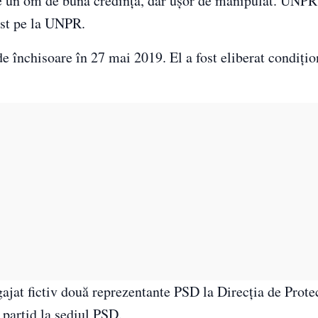
re un om de bună credință, dar ușor de manipulat. UNPR 
ost pe la UNPR.
e închisoare în 27 mai 2019. El a fost eliberat condițio
gajat fictiv două reprezentante PSD la Direcția de Prote
partid la sediul PSD.