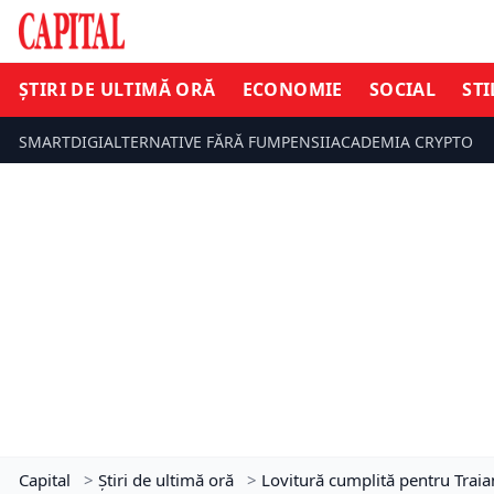
ȘTIRI DE ULTIMĂ ORĂ
ECONOMIE
SOCIAL
STI
SMARTDIGI
ALTERNATIVE FĂRĂ FUM
PENSII
ACADEMIA CRYPTO
Capital
>
Știri de ultimă oră
>
Lovitură cumplită pentru Traia