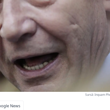
Sursă: Inquam Ph
oogle News