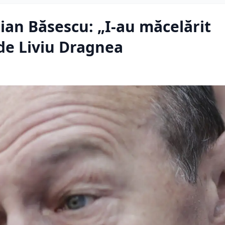
ian Băsescu: „I-au măcelărit
 de Liviu Dragnea