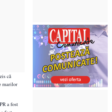
zis că
e marilor
PR a fost