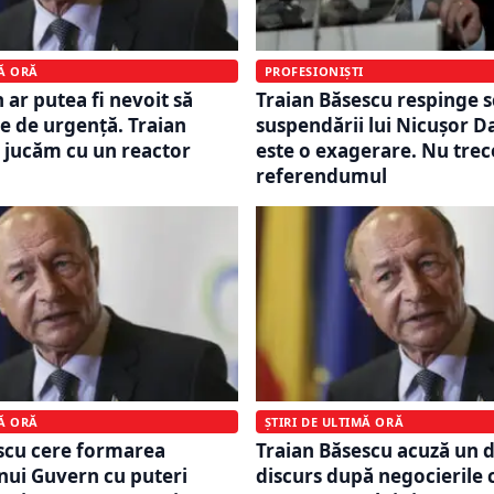
MĂ ORĂ
PROFESIONIȘTI
 ar putea fi nevoit să
Traian Băsescu respinge s
re de urgență. Traian
suspendării lui Nicușor D
 jucăm cu un reactor
este o exagerare. Nu trec
referendumul
MĂ ORĂ
ȘTIRI DE ULTIMĂ ORĂ
scu cere formarea
Traian Băsescu acuză un 
nui Guvern cu puteri
discurs după negocierile