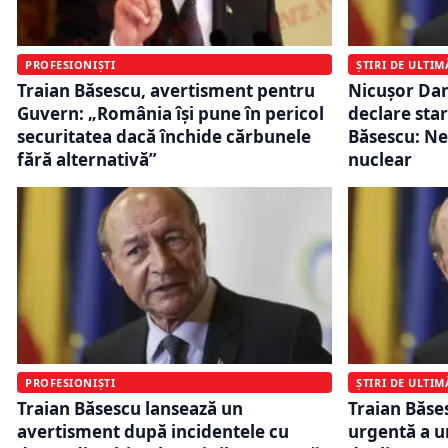
PROFESIONIȘTI
ȘTIRI DE ULTI
Traian Băsescu, avertisment pentru
Nicușor Dan
Guvern: „România își pune în pericol
declare sta
securitatea dacă închide cărbunele
Băsescu: Ne
fără alternativă”
nuclear
PROFESIONIȘTI
ȘTIRI DE ULTI
Traian Băsescu lansează un
Traian Băse
avertisment după incidentele cu
urgentă a u