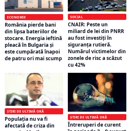
SOCIAL
ECONOMIE
CNAIR: Peste un
România pierde bani
miliard de lei din PNRR
din lipsa bateriilor de
au fost investiți în
stocare. Energia ieftină
siguranța rutieră.
pleacă în Bulgaria și
Numărul victimelor din
este cumpărată înapoi
zonele de risc a scăzut
de patru ori mai scump
cu 42%
ȘTIRI DE ULTIMĂ ORĂ
ȘTIRI DE ULTIMĂ ORĂ
Populația nu va fi
Întreruperi de curent
afectată de criza din