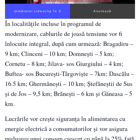
Următorul videoclip în 3
Anulează
În localităţile incluse în programul de
modernizare, cablurile de joasă tensiune vor fi
înlocuite integral, după cum urmează: Bragadiru –
9 km; Clinceni – 10 km; Domneşti – 5 km;
Cornetu – 8 km; Jilava- sos Giurgiului – 4 km;
Buftea- sos Bucureşti-Târgovişte – 7km; Dascălu –
16.5 km; Ghermăneşti – 10 km; Ştefăneştii de Sus
şi de Jos – 9,5 km; Brăneşti – 6 km şi Găneasa – 5
km.
Lucrările vor creşte siguranţa în alimentarea cu
energie electrică a consumatorilor şi vor asigura
preluarea unui consum crescut cu până la 25% faţă