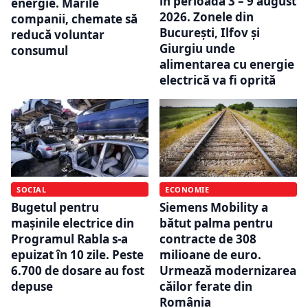
în perioada 3 – 9 august
energie. Marile
2026. Zonele din
companii, chemate să
București, Ilfov și
reducă voluntar
Giurgiu unde
consumul
alimentarea cu energie
electrică va fi oprită
SOCIAL
ECONOMIE
Bugetul pentru
Siemens Mobility a
mașinile electrice din
bătut palma pentru
Programul Rabla s-a
contracte de 308
epuizat în 10 zile. Peste
milioane de euro.
6.700 de dosare au fost
Urmează modernizarea
depuse
căilor ferate din
România