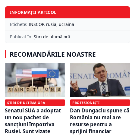
INFORMAȚII ARTICOL
Etichete:
INSCOP
,
rusia
,
ucraina
Publicat în:
Știri de ultimă oră
RECOMANDĂRILE NOASTRE
ȘTIRI DE ULTIMĂ ORĂ
PROFESIONIȘTI
Senatul SUA a adoptat
Dan Dungaciu spune că
un nou pachet de
România nu mai are
sancțiuni împotriva
resurse pentru a
Rusiei. Sunt vizate
sprijini financiar