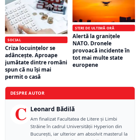
ȘTIRI DE ULTIMĂ ORĂ
Alertă la granițele
SOCIAL
NATO. Dronele
Criza locuințelor se
provoacă incidente în
adâncește. Aproape
tot mai multe state
jumătate dintre români
europene
spun că nu își mai
permit o casă
DESPRE AUTOR
C
Leonard Bădilă
Am finalizat Facultatea de Litere și Limbi
Străine în cadrul Universității Hyperion din
București, iar ulterior am absolvit masterul la