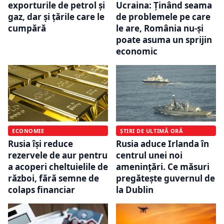
exporturile de petrol și
Ucraina: Ținând seama
gaz, dar și țările care le
de problemele pe care
cumpără
le are, România nu-și
poate asuma un sprijin
economic
ECONOMIE
ȘTIRI DE ULTIMĂ ORĂ
Rusia își reduce
Rusia aduce Irlanda în
rezervele de aur pentru
centrul unei noi
a acoperi cheltuielile de
amenințări. Ce măsuri
război, fără semne de
pregătește guvernul de
colaps financiar
la Dublin