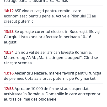
retrage până la dezarmarea Hamas
14:12
ASF vine cu vești pentru românii care
economisesc pentru pensie. Activele Pilonului III au
crescut puternic
13:53
Se oprește curentul electric în București, Ilfov și
Giurgiu. Lista zonelor afectate în perioada 10–16
august
13:34
Un nou val de aer african lovește România.
Meteorolog ANM: „Marți atingem apogeul”. Când se
răcește vremea
13:16
Alexandru Nazare, marele favorit pentru funcția
de premier. Cota sa a urcat puternic pe Polymarket
12:58
Aproape 10.000 de firme și-au suspendat
activitatea în România. Domeniile în care antreprenorii
au tras cel mai des obloanele