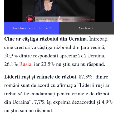
Următorul videoclip în 1
Anulează
Cine ar câștiga războiul din Ucraina
. Întrebați
cine cred că va câștiga războiul din țara vecină,
50,3% dintre respondenți apreciază că Ucraina,
26,1%
Rusia
, iar 23,5% nu știu sau nu răspund.
Liderii ruși și crimele de război
. 87,3% dintre
români sunt de acord cu afirmația ”Liderii ruși ar
trebui să fie condamnați pentru crimele de război
din Ucraina”, 7,7% își exprimă dezacordul și 4,9%
nu știu sau nu răspund.