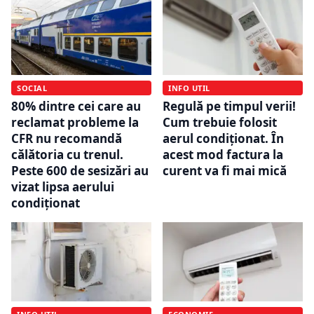
SOCIAL
INFO UTIL
80% dintre cei care au
Regulă pe timpul verii!
reclamat probleme la
Cum trebuie folosit
CFR nu recomandă
aerul condiționat. În
călătoria cu trenul.
acest mod factura la
Peste 600 de sesizări au
curent va fi mai mică
vizat lipsa aerului
condiționat