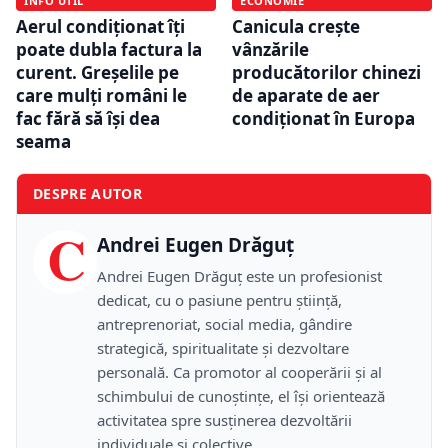
INFO UTIL
ECONOMIE
Aerul condiționat îți
Canicula crește
poate dubla factura la
vânzările
curent. Greșelile pe
producătorilor chinezi
care mulți români le
de aparate de aer
fac fără să își dea
condiționat în Europa
seama
DESPRE AUTOR
C
Andrei Eugen Drăguț
Andrei Eugen Drăguț este un profesionist
dedicat, cu o pasiune pentru știință,
antreprenoriat, social media, gândire
strategică, spiritualitate și dezvoltare
personală. Ca promotor al cooperării și al
schimbului de cunoștințe, el își orientează
activitatea spre susținerea dezvoltării
individuale și colective.