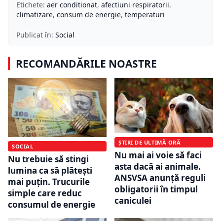
Etichete:
aer conditionat
,
afectiuni respiratorii
,
climatizare
,
consum de energie
,
temperaturi
Publicat în:
Social
RECOMANDĂRILE NOASTRE
ȘTIRI DE ULTIMĂ ORĂ
SOCIAL
Nu mai ai voie să faci
Nu trebuie să stingi
asta dacă ai animale.
lumina ca să plătești
ANSVSA anunță reguli
mai puțin. Trucurile
obligatorii în timpul
simple care reduc
caniculei
consumul de energie