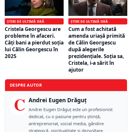
ȘTIRI DE ULTIMĂ ORĂ
ȘTIRI DE ULTIMĂ ORĂ
Cristela Georgescu are
Cum a fost achitată
probleme în afaceri.
amenda uriașă primită
Câți bani a pierdut soția
de Călin Georgescu
lui Călin Georgescu în
după alegerile
2025
prezidențiale. Soția sa,
Cristela, i-a sărit în
ajutor
DESPRE AUTOR
C
Andrei Eugen Drăguț
Andrei Eugen Drăguț este un profesionist
dedicat, cu o pasiune pentru știință,
antreprenoriat, social media, gândire
strategică, spiritualitate și dezvoltare