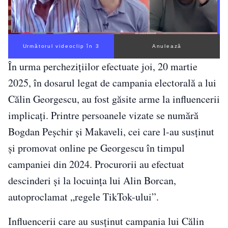
Următorul videoclip în 2
Anulează
În urma perchezițiilor efectuate joi, 20 martie
2025, în dosarul legat de campania electorală a lui
Călin Georgescu, au fost găsite arme la influencerii
implicați. Printre persoanele vizate se numără
Bogdan Peșchir și Makaveli, cei care l-au susținut
și promovat online pe Georgescu în timpul
campaniei din 2024. Procurorii au efectuat
descinderi și la locuința lui Alin Borcan,
autoproclamat „regele TikTok-ului”.
Influencerii care au susținut campania lui Călin