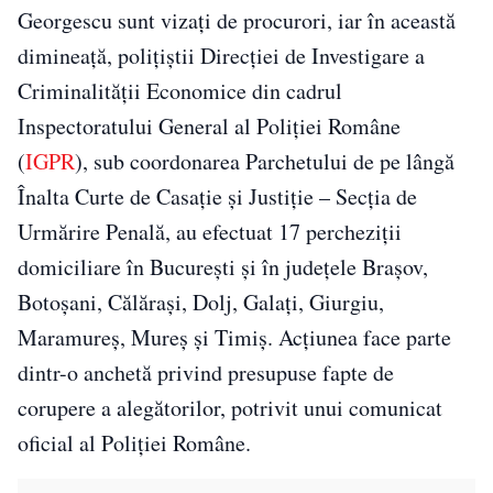
Georgescu sunt vizați de procurori, iar în această
dimineață, polițiștii Direcției de Investigare a
Criminalității Economice din cadrul
Inspectoratului General al Poliției Române
(
IGPR
), sub coordonarea Parchetului de pe lângă
Înalta Curte de Casație și Justiție – Secția de
Urmărire Penală, au efectuat 17 percheziții
domiciliare în București și în județele Brașov,
Botoșani, Călărași, Dolj, Galați, Giurgiu,
Maramureș, Mureș și Timiș. Acțiunea face parte
dintr-o anchetă privind presupuse fapte de
corupere a alegătorilor, potrivit unui comunicat
oficial al Poliției Române.