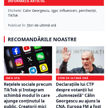
INFORMAȚII ARTICOL
Etichete:
Calin Georgescu
,
igpr
,
influenceri
,
percheziții
,
TikTok
Publicat în:
Știri de ultimă oră
RECOMANDĂRILE NOASTRE
INFO UTIL
ȘTIRI DE ULTIMĂ ORĂ
Rețelele sociale precum
Declarațiile lui CTP
TikTok și Instagram
despre votanții lui
schimbă modul în care
„dumnezeilă” Călin
ajunge conținutul la
Georgescu au ajuns la
public. Creatorii mici
CNA. Europa FM a fost