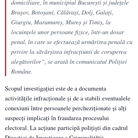
domiciliare, în municipiul București și județele
Brașov, Botoșani, Călărași, Dolj, Galați,
Giurgiu, Maramureș, Mureș și Timiș, la
locuințele unor persoane fizice, într-un dosar
penal, în care se efectuează urmărirea penală cu
privire la săvârșirea infracțiunii de coruperea
alegătorilor”, se arată în comunicatul Poliției
Române.
Scopul investigației este de a documenta
activitățile infracționale și de a stabili eventualele
conexiuni între persoanele percheziționate și alți
suspecți implicați în fraudarea procesului
electoral. La acțiune participă polițiști din cadrul
Direcției de Investigare a Criminalității