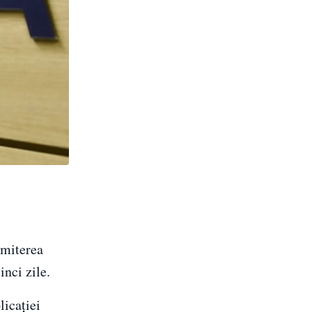
smiterea
inci zile.
licației