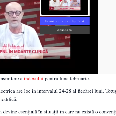
Următorul videoclip în 2
Anulează
ansmitere a
indexului
pentru luna februarie.
ctrica are loc în intervalul 24-28 al fiecărei luni. Totu
modifică.
devine esențială în situații în care nu există o convenț