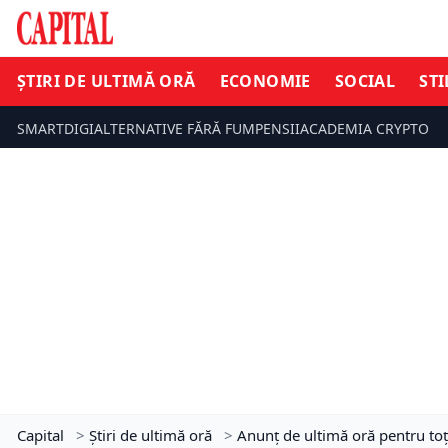
ȘTIRI DE ULTIMĂ ORĂ
ECONOMIE
SOCIAL
STI
SMARTDIGI
ALTERNATIVE FĂRĂ FUM
PENSII
ACADEMIA CRYPTO
Capital
>
Știri de ultimă oră
>
Anunț de ultimă oră pentru toți 