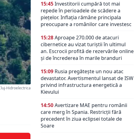
15:45
Investitorii cumpără tot mai
repede în perioadele de scădere a
piețelor. Inflația rămâne principala
preocupare a românilor care investesc
15:28
Aproape 270.000 de atacuri
cibernetice au vizat turiștii în ultimul
an. Escrocii profită de rezervările online
și de încrederea în marile branduri
15:09
Rusia pregătește un nou atac
devastator. Avertismentul lansat de ISW
privind infrastructura energetică a
uj-Hidroelectrica
Kievului
14:50
Avertizare MAE pentru românii
care merg în Spania. Restricții fără
precedent în ziua eclipsei totale de
Soare