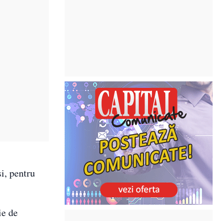
și, pentru
ie de