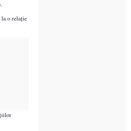
e.
la o relație
iilor