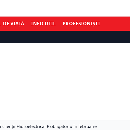
L DE VIAȚĂ
INFO UTIL
PROFESIONIȘTI
clienții Hidroelectrica! E obligatoriu în februarie