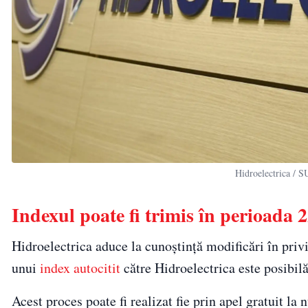
Hidroelectrica / 
Indexul poate fi trimis în perioada 
Hidroelectrica aduce la cunoștință modificări în privi
unui
index autocitit
către Hidroelectrica este posibilă
Acest proces poate fi realizat fie prin apel gratuit la