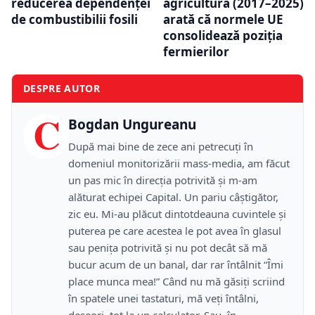
reducerea dependenței
agricultură (2017–2025)
de combustibilii fosili
arată că normele UE
consolidează poziția
fermierilor
DESPRE AUTOR
C
Bogdan Ungureanu
După mai bine de zece ani petrecuţi în
domeniul monitorizării mass-media, am făcut
un pas mic în direcţia potrivită şi m-am
alăturat echipei Capital. Un pariu câştigător,
zic eu. Mi-au plăcut dintotdeauna cuvintele şi
puterea pe care acestea le pot avea în glasul
sau peniţa potrivită şi nu pot decât să mă
bucur acum de un banal, dar rar întâlnit “Îmi
place munca mea!” Când nu mă găsiţi scriind
în spatele unei tastaturi, mă veţi întâlni,
deseori, tot la un calculator. Sau, în