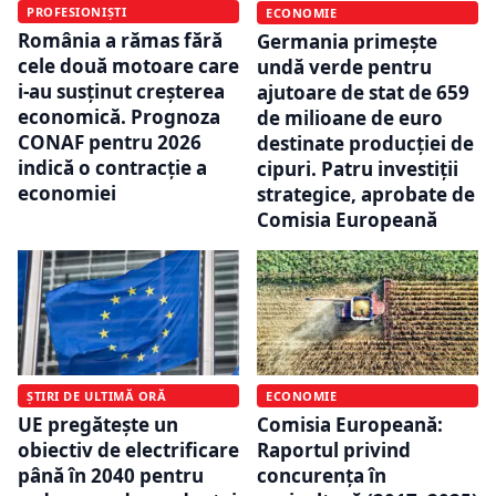
PROFESIONIȘTI
ECONOMIE
România a rămas fără
Germania primește
cele două motoare care
undă verde pentru
i-au susținut creșterea
ajutoare de stat de 659
economică. Prognoza
de milioane de euro
CONAF pentru 2026
destinate producției de
indică o contracție a
cipuri. Patru investiții
economiei
strategice, aprobate de
Comisia Europeană
ȘTIRI DE ULTIMĂ ORĂ
ECONOMIE
UE pregătește un
Comisia Europeană:
obiectiv de electrificare
Raportul privind
până în 2040 pentru
concurența în