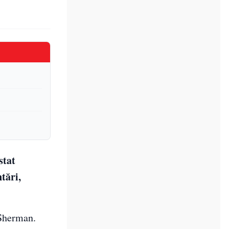
stat
tări,
 Sherman.