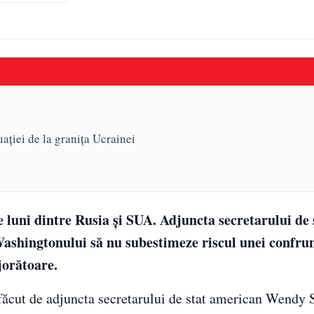
aţiei de la graniţa Ucrainei
e luni dintre Rusia și SUA. Adjuncta secretarului de 
hingtonului să nu subestimeze riscul unei confrun
jorătoare.
 făcut de adjuncta secretarului de stat american Wendy