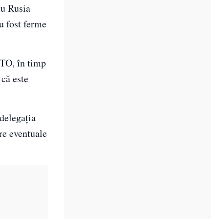
 cu Rusia
u fost ferme
ATO, în timp
 că este
delegaţia
pre eventuale