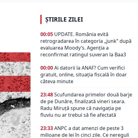
ȘTIRILE ZILEI
00:05
UPDATE. România evită
retrogradarea în categoria „junk” după
evaluarea Moody’s. Agenția a
reconfirmat ratingul suveran la Baa3
00:00
Ai datorii la ANAF? Cum verifici
gratuit, online, situația fiscală în doar
câteva minute
23:48
Scufundarea primelor două barje
de pe Dunăre, finalizată vineri seara.
Radu Miruță spune că navigația pe
fluviu nu ar trebui să fie afectată
23:33
ANPC a dat amenzi de peste 3
milioane de lei în cinci zile. Ce nereguli