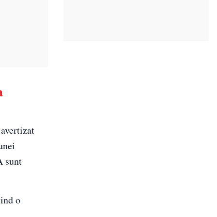
a
avertizat
unei
A sunt
vind o