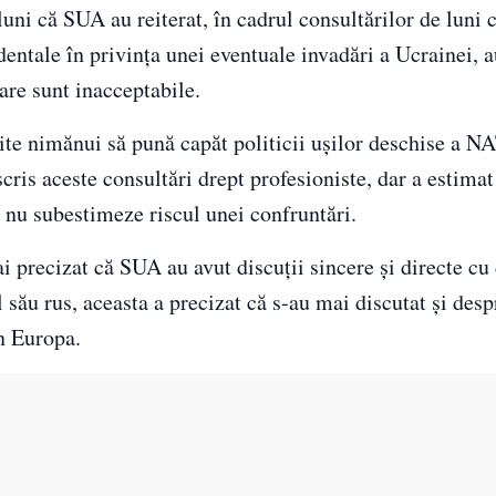
 luni că SUA au reiterat, în cadrul consultărilor de luni
dentale în privinţa unei eventuale invadări a Ucrainei, a
are sunt inacceptabile.
te nimănui să pună capăt politicii uşilor deschise a N
ris aceste consultări drept profesioniste, dar a estimat
nu subestimeze riscul unei confruntări.
 precizat că SUA au avut discuţii sincere şi directe cu 
 său rus, aceasta a precizat că s-au mai discutat și des
n Europa.