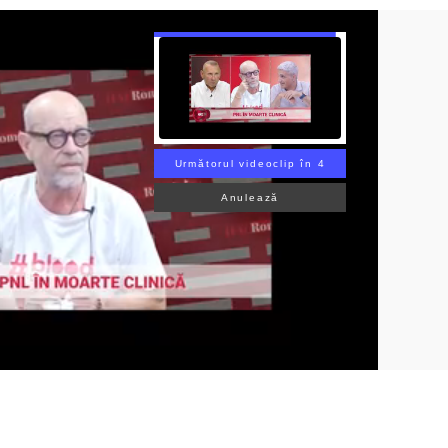
Următorul videoclip în 3
Anulează