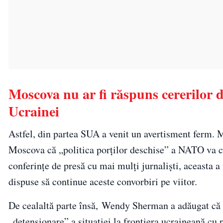
Moscova nu ar fi răspuns cererilor de
Ucrainei
Astfel, din partea SUA a venit un avertisment ferm. M
Moscova că „politica porţilor deschise” a NATO va con
conferințe de presă cu mai mulți jurnaliști, aceasta 
dispuse să continue aceste convorbiri pe viitor.
De cealaltă parte însă, Wendy Sherman a adăugat că 
„detensionare” a situaţiei la frontiera ucraineană cu 