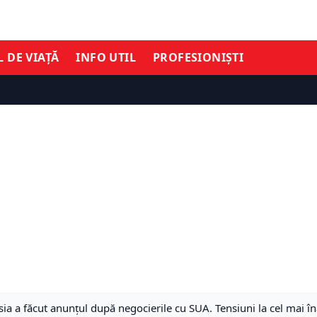
L DE VIAȚĂ
INFO UTIL
PROFESIONIȘTI
ia a făcut anunțul după negocierile cu SUA. Tensiuni la cel mai îna