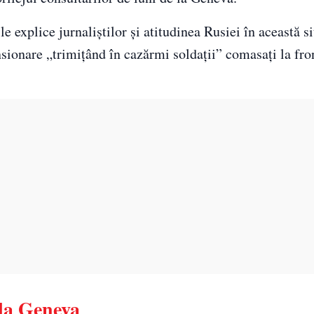
e explice jurnaliștilor și atitudinea Rusiei în această si
ionare „trimiţând în cazărmi soldaţii” comasaţi la fron
 la Geneva