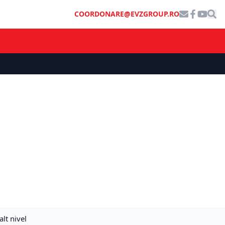
COORDONARE@EVZGROUP.RO
lt nivel