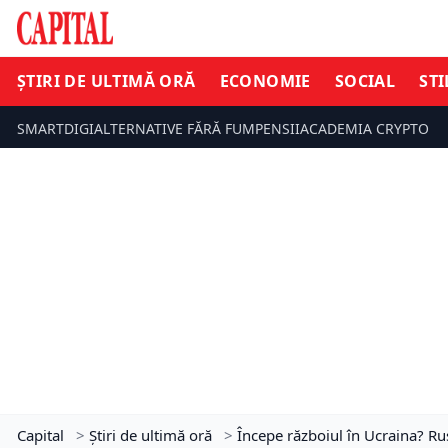
ȘTIRI DE ULTIMĂ ORĂ
ECONOMIE
SOCIAL
STI
SMARTDIGI
ALTERNATIVE FĂRĂ FUM
PENSII
ACADEMIA CRYPTO
Capital
>
Știri de ultimă oră
>
Începe războiul în Ucraina? Rus