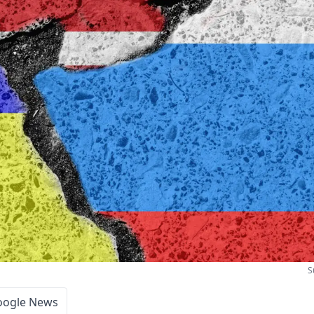
S
oogle News