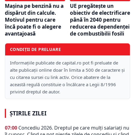
Mașina pe benzină nu a
UE pregătește un
dispărut din calcule.
obiectiv de electrificare
Motivul pentru care
până în 2040 pentru
încă poate fi o alegere
reducerea dependenței
avantajoasă
de combustibilii fosili
CONDIȚII DE PRELUARE
Informațiile publicate de capital.ro pot fi preluate de
alte publicații online doar în limita a 500 de caractere și
cu citarea sursei cu link activ. Orice abatere de la
această regulă constituie o încălcare a Legii 8/1996
privind dreptul de autor.
ȘTIRILE ZILEI
07:00
Concediu 2026. Dreptul pe care mulți salariați nu
îl cunosc. Când se pot pierde zilele de concediu și când