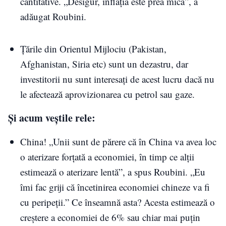
cantitative. „Desigur, inflaţia este prea mică”, a
adăugat Roubini.
Ţările din Orientul Mijlociu (Pakistan,
Afghanistan, Siria etc) sunt un dezastru, dar
investitorii nu sunt interesaţi de acest lucru dacă nu
le afectează aprovizionarea cu petrol sau gaze.
Şi acum veştile rele:
China! „Unii sunt de părere că în China va avea loc
o aterizare forţată a economiei, în timp ce alţii
estimează o aterizare lentă”, a spus Roubini. „Eu
îmi fac griji că încetinirea economiei chineze va fi
cu peripeţii.” Ce înseamnă asta? Acesta estimează o
creştere a economiei de 6% sau chiar mai puţin