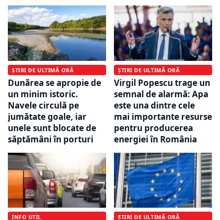
ȘTIRI DE ULTIMĂ ORĂ
ȘTIRI DE ULTIMĂ ORĂ
Dunărea se apropie de
Virgil Popescu trage un
un minim istoric.
semnal de alarmă: Apa
Navele circulă pe
este una dintre cele
jumătate goale, iar
mai importante resurse
unele sunt blocate de
pentru producerea
săptămâni în porturi
energiei în România
INFO UTIL
ȘTIRI DE ULTIMĂ ORĂ