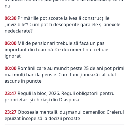
nu
06:30
Primăriile pot scoate la iveală construcțiile
„invizibile”! Cum pot fi descoperite garajele și anexele
nedeclarate?
06:00
Mii de pensionari trebuie să facă un pas
important din toamnă. Ce document nu trebuie
ignorat
00:00
Românii care au muncit peste 25 de ani pot primi
mai mulți bani la pensie. Cum funcționează calculul
ascuns în puncte
23:47
Reguli la bloc, 2026. Reguli obligatorii pentru
proprietari și chiriași din Diaspora
23:27
Oboseala mentală, dușmanul oamenilor. Creierul
epuizat începe să ia decizii proaste