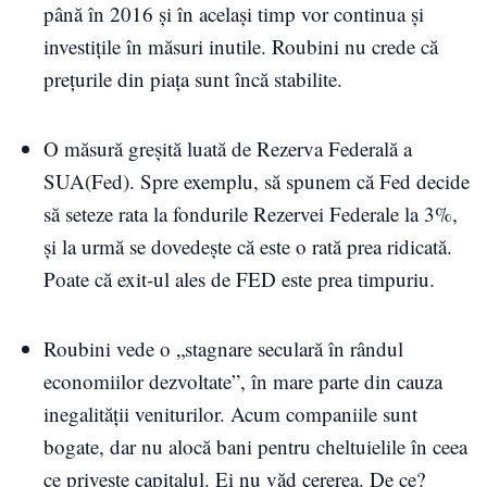
până în 2016 şi în acelaşi timp vor continua şi
investiţile în măsuri inutile. Roubini nu crede că
preţurile din piaţa sunt încă stabilite.
O măsură greşită luată de Rezerva Federală a
SUA(Fed). Spre exemplu, să spunem că Fed decide
să seteze rata la fondurile Rezervei Federale la 3%,
şi la urmă se dovedeşte că este o rată prea ridicată.
Poate că exit-ul ales de FED este prea timpuriu.
Roubini vede o „stagnare seculară în rândul
economiilor dezvoltate”, în mare parte din cauza
inegalităţii veniturilor. Acum companiile sunt
bogate, dar nu alocă bani pentru cheltuielile în ceea
ce priveşte capitalul. Ei nu văd cererea. De ce?