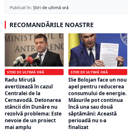
Publicat în:
Știri de ultimă oră
RECOMANDĂRILE NOASTRE
ȘTIRI DE ULTIMĂ ORĂ
ȘTIRI DE ULTIMĂ ORĂ
Radu Miruță
Ilie Bolojan face un nou
avertizează în cazul
apel pentru reducerea
Centralei de la
consumului de energie.
Cernavodă. Detonarea
Măsurile pot continua
stâncii din Dunăre nu
încă una sau două
rezolvă problema: Este
săptămâni: Această
nevoie de un proiect
perioadă nu s-a
mai amplu
finalizat