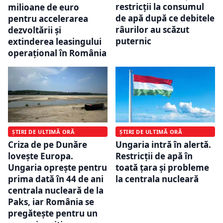
restricții la consumul
milioane de euro
de apă după ce debitele
pentru accelerarea
râurilor au scăzut
dezvoltării și
puternic
extinderea leasingului
operațional în România
ȘTIRI DE ULTIMĂ ORĂ
ȘTIRI DE ULTIMĂ ORĂ
Criza de pe Dunăre
Ungaria intră în alertă.
lovește Europa.
Restricții de apă în
Ungaria oprește pentru
toată țara și probleme
prima dată în 44 de ani
la centrala nucleară
centrala nucleară de la
Paks, iar România se
pregătește pentru un