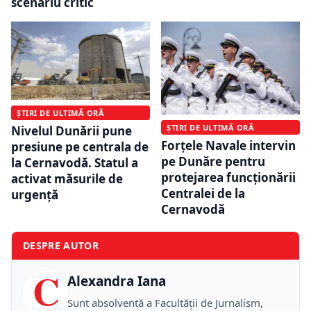
scenariu critic
ȘTIRI DE ULTIMĂ ORĂ
ȘTIRI DE ULTIMĂ ORĂ
Nivelul Dunării pune
Forțele Navale intervin
presiune pe centrala de
pe Dunăre pentru
la Cernavodă. Statul a
protejarea funcționării
activat măsurile de
Centralei de la
urgență
Cernavodă
DESPRE AUTOR
C
Alexandra Iana
Sunt absolventă a Facultății de Jurnalism,