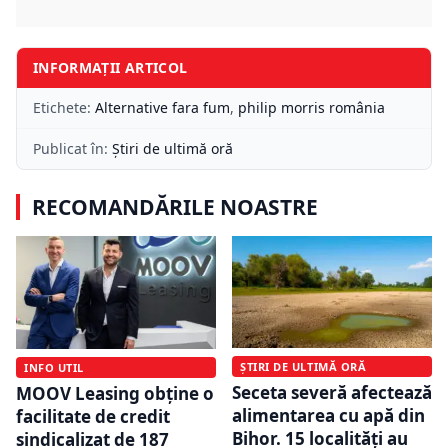
INFORMAȚII ARTICOL
Etichete:
Alternative fara fum
,
philip morris românia
Publicat în:
Știri de ultimă oră
RECOMANDĂRILE NOASTRE
ȘTIRI DE ULTIMĂ ORĂ
INFO UTIL
Seceta severă afectează
MOOV Leasing obține o
alimentarea cu apă din
facilitate de credit
Bihor. 15 localități au
sindicalizat de 187