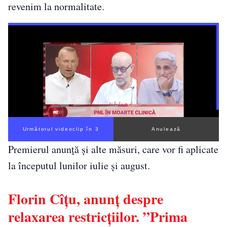
revenim la normalitate.
Următorul videoclip în 2
Anulează
Premierul anunță și alte măsuri, care vor fi aplicate
la începutul lunilor iulie și august.
Florin Cîțu, anunț despre
relaxarea restricțiilor. ”Prima