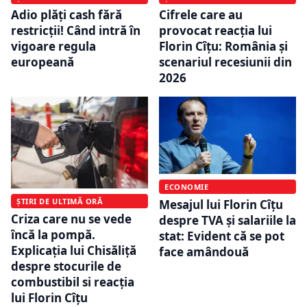
Adio plăți cash fără
Cifrele care au
restricții! Când intră în
provocat reacția lui
vigoare regula
Florin Cîțu: România și
europeană
scenariul recesiunii din
2026
ECONOMIE
ȘTIRI DE ULTIMĂ ORĂ
Mesajul lui Florin Cîțu
Criza care nu se vede
despre TVA și salariile la
încă la pompă.
stat: Evident că se pot
Explicația lui Chisăliță
face amândouă
despre stocurile de
combustibil si reacția
lui Florin Cîțu