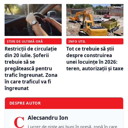
ȘTIRI DE ULTIMĂ ORĂ
INFO UTIL
Restricții de circulație
Tot ce trebuie să știi
din 20 iulie. Șoferii
despre construirea
trebuie să se
unei locuințe în 2026:
pregătească pentru
teren, autorizații și taxe
trafic îngreunat. Zona
în care traficul va fi
îngreunat
DESPRE AUTOR
C
Alecsandru Ion
Lucrez de niște ani buni în presă, zonă în care