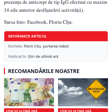
prezența de anticorpi de tip IgG efectuat cu maxim
14 zile anterior desfășurării activității).
Sursa foto: Facebook, Florin Cîţu.
INFORMAȚII ARTICOL
Etichete:
Florin Citu
,
purtarea măştii
Publicat în:
Știri de ultimă oră
RECOMANDĂRILE NOASTRE
ȘTIRI DE ULTIMĂ ORĂ
ȘTIRI DE ULTIMĂ ORĂ