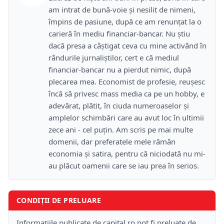
am intrat de bună-voie și nesilit de nimeni,
împins de pasiune, după ce am renunțat la o
carieră în mediu financiar-bancar. Nu știu
dacă presa a câștigat ceva cu mine activând în
rândurile jurnaliștilor, cert e că mediul
financiar-bancar nu a pierdut nimic, după
plecarea mea. Economist de profesie, reușesc
încă să privesc mass media ca pe un hobby, e
adevărat, plătit, în ciuda numeroaselor și
amplelor schimbări care au avut loc în ultimii
zece ani - cel puțin. Am scris pe mai multe
domenii, dar preferatele mele rămân
economia și satira, pentru că niciodată nu mi-
au plăcut oamenii care se iau prea în serios.
CONDIȚII DE PRELUARE
Informațiile publicate de capital.ro pot fi preluate de