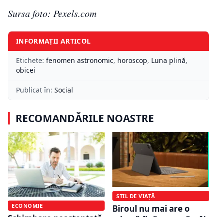
Sursa foto: Pexels.com
INFORMAȚII ARTICOL
Etichete:
fenomen astronomic
,
horoscop
,
Luna plină
,
obicei
Publicat în:
Social
RECOMANDĂRILE NOASTRE
STIL DE VIAȚĂ
ECONOMIE
Biroul nu mai are o