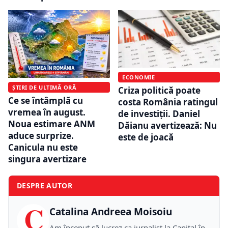
ECONOMIE
ȘTIRI DE ULTIMĂ ORĂ
Criza politică poate
Ce se întâmplă cu
costa România ratingul
vremea în august.
de investiții. Daniel
Noua estimare ANM
Dăianu avertizează: Nu
aduce surprize.
este de joacă
Canicula nu este
singura avertizare
DESPRE AUTOR
C
Catalina Andreea Moisoiu
Am început să lucrez ca jurnalist la Capital în