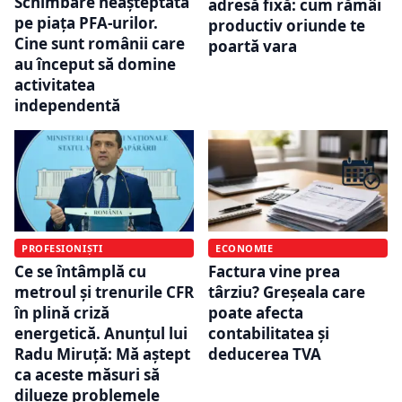
Schimbare neașteptată
adresă fixă: cum rămâi
pe piața PFA-urilor.
productiv oriunde te
Cine sunt românii care
poartă vara
au început să domine
activitatea
independentă
PROFESIONIȘTI
ECONOMIE
Ce se întâmplă cu
Factura vine prea
metroul și trenurile CFR
târziu? Greșeala care
în plină criză
poate afecta
energetică. Anunțul lui
contabilitatea și
Radu Miruță: Mă aștept
deducerea TVA
ca aceste măsuri să
dilueze problemele