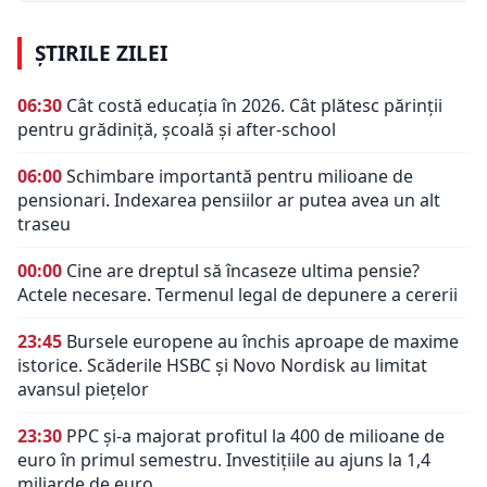
ȘTIRILE ZILEI
06:30
Cât costă educația în 2026. Cât plătesc părinții
pentru grădiniță, școală și after-school
06:00
Schimbare importantă pentru milioane de
pensionari. Indexarea pensiilor ar putea avea un alt
traseu
00:00
Cine are dreptul să încaseze ultima pensie?
Actele necesare. Termenul legal de depunere a cererii
23:45
Bursele europene au închis aproape de maxime
istorice. Scăderile HSBC și Novo Nordisk au limitat
avansul piețelor
23:30
PPC și-a majorat profitul la 400 de milioane de
euro în primul semestru. Investițiile au ajuns la 1,4
miliarde de euro