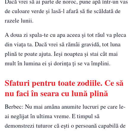
Dacă vrei să ai parte de noroc, pune apă într-un vas
de culoare verde și lasă-l afară să fie scăldată de
razele lunii.
A doua zi spala-te cu apa aceea și tot răul va pleca
din viața ta. Dacă vrei să rămâi gravidă, tot luna
plină te poate ajuta. Ieși noaptea și stai cât mai
mult în lumina ei și dorința ți se va împlini.
Sfaturi pentru toate zodiile. Ce să
nu faci în seara cu lună plină
Berbec: Nu mai amâna anumite lucruri pe care le-
ai neglijat în ultima vreme. E timpul să
demonstrezi tuturor că ești o persoană capabilă de