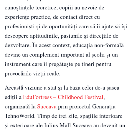
cunoștințele teoretice, copiii au nevoie de
experiențe practice, de contact direct cu
profesioniști și de oportunități care să îi ajute să își
descopere aptitudinile, pasiunile și direcțiile de
dezvoltare. În acest context, educația non-formală
devine un complement important al școlii și un
instrument care îi pregătește pe tineri pentru
provocările vieții reale.
Această viziune a stat și la baza celei de-a șasea
ediții a
EduFortress – Childhood Festival
,
organizată la
Suceava
prin proiectul Generația
TehnoWorld. Timp de trei zile, spațiile interioare
și exterioare ale Iulius Mall Suceava au devenit un