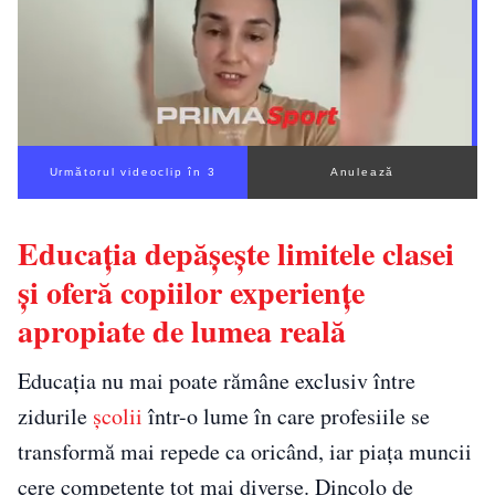
Următorul videoclip în 1
Anulează
Educația depășește limitele clasei
și oferă copiilor experiențe
apropiate de lumea reală
Educația nu mai poate rămâne exclusiv între
zidurile
școlii
într-o lume în care profesiile se
transformă mai repede ca oricând, iar piața muncii
cere competențe tot mai diverse. Dincolo de