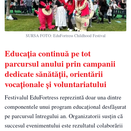
SURSA FOTO: EduFortress Childhood Festival
Educația continuă pe tot
parcursul anului prin campanii
dedicate sănătății, orientării
vocaționale și voluntariatului
Festivalul EduFortress reprezintă doar una dintre
componentele unui program educațional desfășurat
pe parcursul întregului an. Organizatorii susțin că
succesul evenimentului este rezultatul colaborării