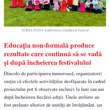
SURSA FOTO: EduFortress Childhood Festival
Educația non-formală produce
rezultate care continuă să se vadă
și după încheierea festivalului
Dincolo de participarea numeroasă, organizatorii
susțin că efectele activităților desfășurate în cadrul
proiectului pot fi observate inclusiv la luni sau ani
după încheierea fiecărei ediții. Unele ateliere au
fost preluate ulterior de unități de învățământ, iar