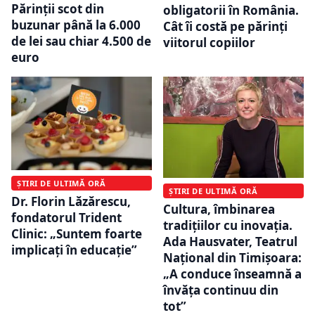
Părinții scot din
obligatorii în România.
buzunar până la 6.000
Cât îi costă pe părinți
de lei sau chiar 4.500 de
viitorul copiilor
euro
ȘTIRI DE ULTIMĂ ORĂ
ȘTIRI DE ULTIMĂ ORĂ
Dr. Florin Lăzărescu,
Cultura, îmbinarea
fondatorul Trident
tradițiilor cu inovația.
Clinic: „Suntem foarte
Ada Hausvater, Teatrul
implicați în educație”
Național din Timișoara:
„A conduce înseamnă a
învăța continuu din
tot”