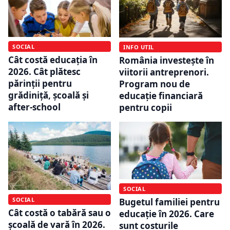
SOCIAL
INFO UTIL
Cât costă educația în
România investește în
2026. Cât plătesc
viitorii antreprenori.
părinții pentru
Program nou de
grădiniță, școală și
educație financiară
after-school
pentru copii
SOCIAL
SOCIAL
Bugetul familiei pentru
Cât costă o tabără sau o
educație în 2026. Care
școală de vară în 2026.
sunt costurile