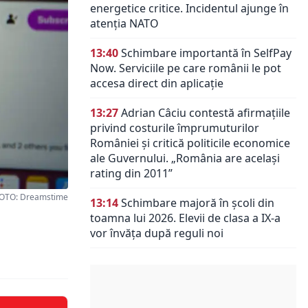
energetice critice. Incidentul ajunge în
atenția NATO
13:40
Schimbare importantă în SelfPay
Now. Serviciile pe care românii le pot
accesa direct din aplicație
13:27
Adrian Câciu contestă afirmațiile
privind costurile împrumuturilor
României și critică politicile economice
ale Guvernului. „România are același
rating din 2011”
OTO: Dreamstime
13:14
Schimbare majoră în școli din
toamna lui 2026. Elevii de clasa a IX-a
vor învăța după reguli noi