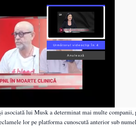
Următorul videoclip în 3
Anulează
și asociată lui Musk a determinat mai multe companii, 
eclamele lor pe platforma cunoscută anterior sub nume