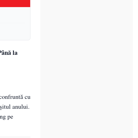
Până la
 confruntă cu
șitul anului.
ing pe