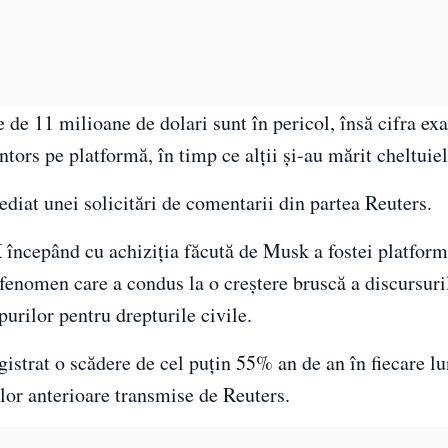
 de 11 milioane de dolari sunt în pericol, însă cifra exa
ntors pe platformă, în timp ce alții și-au mărit cheltuiel
iat unei solicitări de comentarii din partea Reuters.
X începând cu achiziția făcută de Musk a fostei platform
fenomen care a condus la o creștere bruscă a discursuri
urilor pentru drepturile civile.
istrat o scădere de cel puțin 55% an de an în fiecare lu
lor anterioare transmise de Reuters.