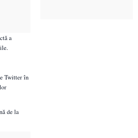
ctă a
ile.
e Twitter în
lor
nă de la