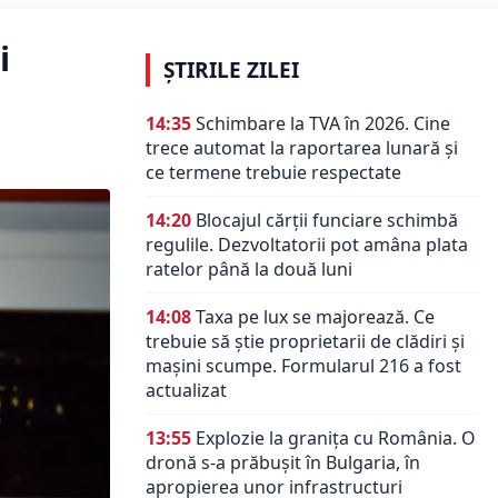
i
ȘTIRILE ZILEI
14:35
Schimbare la TVA în 2026. Cine
trece automat la raportarea lunară și
ce termene trebuie respectate
14:20
Blocajul cărții funciare schimbă
regulile. Dezvoltatorii pot amâna plata
ratelor până la două luni
14:08
Taxa pe lux se majorează. Ce
trebuie să știe proprietarii de clădiri și
mașini scumpe. Formularul 216 a fost
actualizat
13:55
Explozie la granița cu România. O
dronă s-a prăbușit în Bulgaria, în
apropierea unor infrastructuri