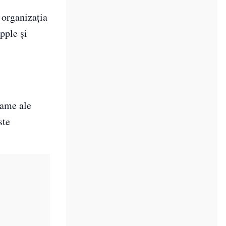
 organizația
pple și
lame ale
ste