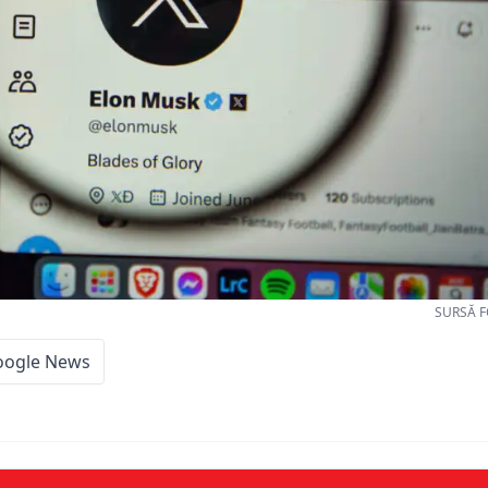
SURSĂ F
oogle News