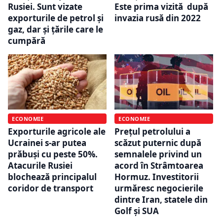
Rusiei. Sunt vizate
Este prima vizită după
exporturile de petrol și
invazia rusă din 2022
gaz, dar și țările care le
cumpără
ECONOMIE
ECONOMIE
Exporturile agricole ale
Prețul petrolului a
Ucrainei s-ar putea
scăzut puternic după
prăbuși cu peste 50%.
semnalele privind un
Atacurile Rusiei
acord în Strâmtoarea
blochează principalul
Hormuz. Investitorii
coridor de transport
urmăresc negocierile
dintre Iran, statele din
Golf și SUA