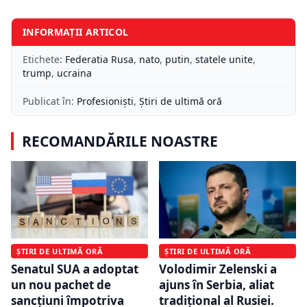
INFORMAȚII ARTICOL
Etichete:
Federatia Rusa
,
nato
,
putin
,
statele unite
,
trump
,
ucraina
Publicat în:
Profesioniști
,
Știri de ultimă oră
RECOMANDĂRILE NOASTRE
ȘTIRI DE ULTIMĂ ORĂ
ȘTIRI DE ULTIMĂ ORĂ
Senatul SUA a adoptat
Volodimir Zelenski a
un nou pachet de
ajuns în Serbia, aliat
sancțiuni împotriva
tradiţional al Rusiei.