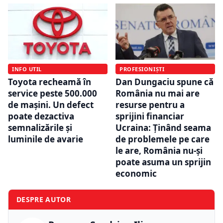
INFO UTIL
PROFESIONIȘTI
Toyota recheamă în
Dan Dungaciu spune că
service peste 500.000
România nu mai are
de mașini. Un defect
resurse pentru a
poate dezactiva
sprijini financiar
semnalizările și
Ucraina: Ținând seama
luminile de avarie
de problemele pe care
le are, România nu-și
poate asuma un sprijin
economic
DESPRE AUTOR