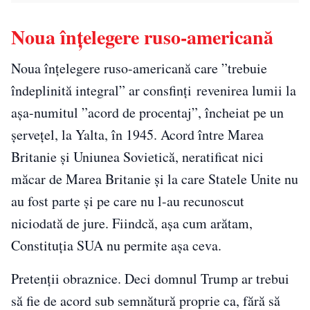
Noua înțelegere ruso-americană
Noua înțelegere ruso-americană care ”trebuie
îndeplinită integral” ar consfinți revenirea lumii la
așa-numitul ”acord de procentaj”, încheiat pe un
șervețel, la Yalta, în 1945. Acord între Marea
Britanie și Uniunea Sovietică, neratificat nici
măcar de Marea Britanie și la care Statele Unite nu
au fost parte și pe care nu l-au recunoscut
niciodată de jure. Fiindcă, așa cum arătam,
Constituția SUA nu permite așa ceva.
Pretenții obraznice. Deci domnul Trump ar trebui
să fie de acord sub semnătură proprie ca, fără să