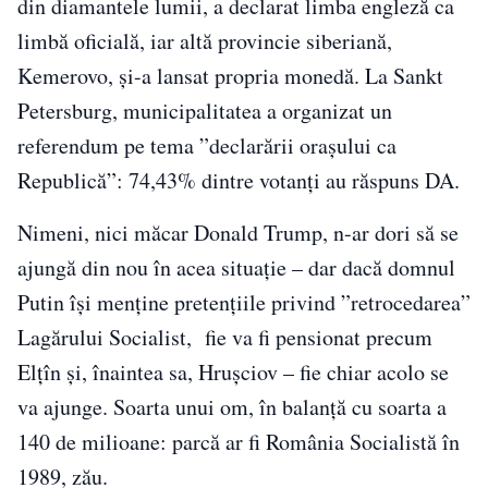
din diamantele lumii, a declarat limba engleză ca
limbă oficială, iar altă provincie siberiană,
Kemerovo, și-a lansat propria monedă. La Sankt
Petersburg, municipalitatea a organizat un
referendum pe tema ”declarării orașului ca
Republică”: 74,43% dintre votanți au răspuns DA.
Nimeni, nici măcar Donald Trump, n-ar dori să se
ajungă din nou în acea situație – dar dacă domnul
Putin își menține pretențiile privind ”retrocedarea”
Lagărului Socialist, fie va fi pensionat precum
Elțîn și, înaintea sa, Hrușciov – fie chiar acolo se
va ajunge. Soarta unui om, în balanță cu soarta a
140 de milioane: parcă ar fi România Socialistă în
1989, zău.