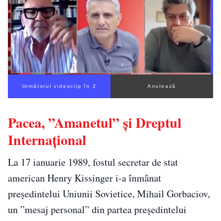
Următorul videoclip în 1
Anulează
Pacea, ”Amanetul” și Dreptul
Internațional
La 17 ianuarie 1989, fostul secretar de stat
american Henry Kissinger i-a înmânat
președintelui Uniunii Sovietice, Mihail Gorbaciov,
un ”mesaj personal” din partea președintelui