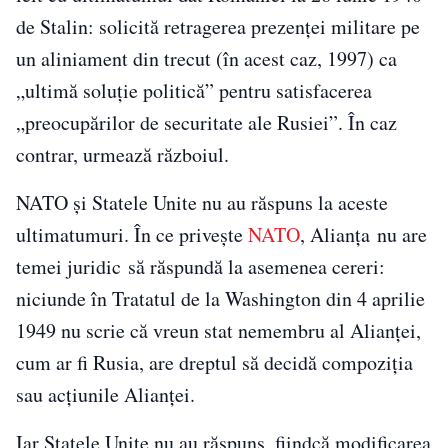
de Stalin: solicită retragerea prezenței militare pe
un aliniament din trecut (în acest caz, 1997) ca
„ultimă soluție politică” pentru satisfacerea
„preocupărilor de securitate ale Rusiei”. În caz
contrar, urmează războiul.
NATO și Statele Unite nu au răspuns la aceste
ultimatumuri. În ce privește
NATO
, Alianța nu are
temei juridic să răspundă la asemenea cereri:
niciunde în Tratatul de la Washington din 4 aprilie
1949 nu scrie că vreun stat nemembru al Alianței,
cum ar fi Rusia, are dreptul să decidă compoziția
sau acțiunile Alianței.
Iar Statele Unite nu au răspuns, fiindcă modificarea