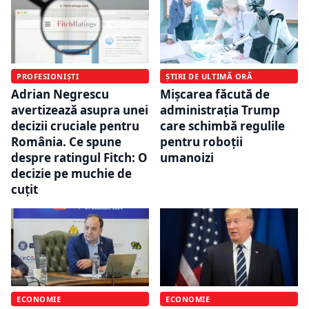
ȘTIRI DE ULTIMĂ ORĂ
PROFESIONIȘTI
Mișcarea făcută de
Adrian Negrescu
administrația Trump
avertizează asupra unei
care schimbă regulile
decizii cruciale pentru
pentru roboții
România. Ce spune
umanoizi
despre ratingul Fitch: O
decizie pe muchie de
cuțit
ECONOMIE
ECONOMIE