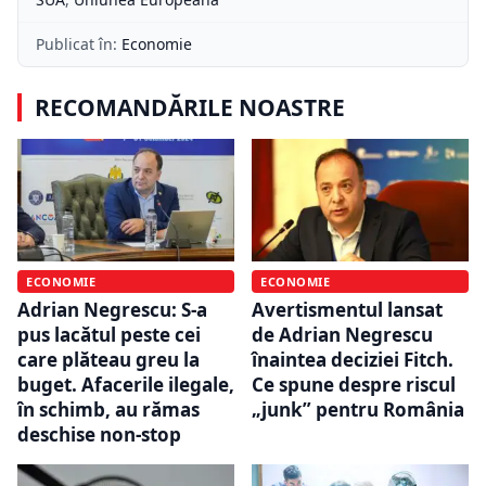
Publicat în:
Economie
RECOMANDĂRILE NOASTRE
ECONOMIE
ECONOMIE
Adrian Negrescu: S-a
Avertismentul lansat
pus lacătul peste cei
de Adrian Negrescu
care plăteau greu la
înaintea deciziei Fitch.
buget. Afacerile ilegale,
Ce spune despre riscul
în schimb, au rămas
„junk” pentru România
deschise non-stop