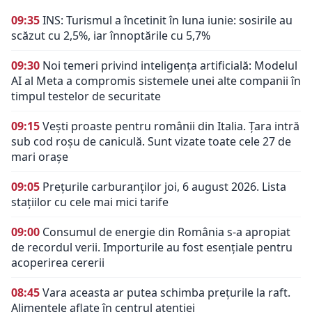
09:35
INS: Turismul a încetinit în luna iunie: sosirile au
scăzut cu 2,5%, iar înnoptările cu 5,7%
09:30
Noi temeri privind inteligența artificială: Modelul
AI al Meta a compromis sistemele unei alte companii în
timpul testelor de securitate
09:15
Vești proaste pentru românii din Italia. Țara intră
sub cod roșu de caniculă. Sunt vizate toate cele 27 de
mari orașe
09:05
Prețurile carburanților joi, 6 august 2026. Lista
stațiilor cu cele mai mici tarife
09:00
Consumul de energie din România s-a apropiat
de recordul verii. Importurile au fost esențiale pentru
acoperirea cererii
08:45
Vara aceasta ar putea schimba prețurile la raft.
Alimentele aflate în centrul atenției