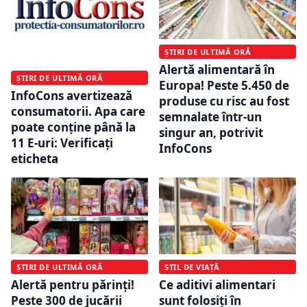
ȘTIRI DE ULTIMĂ ORĂ
Alertă alimentară în
ȘTIRI DE ULTIMĂ ORĂ
Europa! Peste 5.450 de
InfoCons avertizează
produse cu risc au fost
consumatorii. Apa care
semnalate într-un
poate conține până la
singur an, potrivit
11 E-uri: Verificați
InfoCons
eticheta
ȘTIRI DE ULTIMĂ ORĂ
STIL DE VIAȚĂ
Alertă pentru părinți!
Ce aditivi alimentari
Peste 300 de jucării
sunt folosiți în