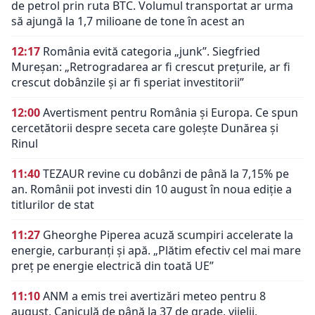
de petrol prin ruta BTC. Volumul transportat ar urma
să ajungă la 1,7 milioane de tone în acest an
12:17
România evită categoria „junk”. Siegfried
Mureșan: „Retrogradarea ar fi crescut preţurile, ar fi
crescut dobânzile şi ar fi speriat investitorii”
12:00
Avertisment pentru România și Europa. Ce spun
cercetătorii despre seceta care golește Dunărea și
Rinul
11:40
TEZAUR revine cu dobânzi de până la 7,15% pe
an. Românii pot investi din 10 august în noua ediție a
titlurilor de stat
11:27
Gheorghe Piperea acuză scumpiri accelerate la
energie, carburanți și apă. „Plătim efectiv cel mai mare
preț pe energie electrică din toată UE”
11:10
ANM a emis trei avertizări meteo pentru 8
august. Caniculă de până la 37 de grade, vijelii,