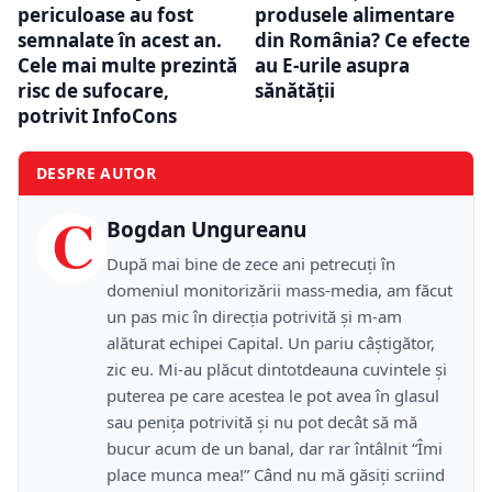
periculoase au fost
produsele alimentare
semnalate în acest an.
din România? Ce efecte
Cele mai multe prezintă
au E-urile asupra
risc de sufocare,
sănătății
potrivit InfoCons
DESPRE AUTOR
C
Bogdan Ungureanu
După mai bine de zece ani petrecuţi în
domeniul monitorizării mass-media, am făcut
un pas mic în direcţia potrivită şi m-am
alăturat echipei Capital. Un pariu câştigător,
zic eu. Mi-au plăcut dintotdeauna cuvintele şi
puterea pe care acestea le pot avea în glasul
sau peniţa potrivită şi nu pot decât să mă
bucur acum de un banal, dar rar întâlnit “Îmi
place munca mea!” Când nu mă găsiţi scriind