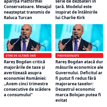
apariția Platformei
serie de dezbateri în
Conservatoare. Mesajul
țară. Modelul este
neașteptat transmis de
inspirat de întâlnirile
Raluca Turcan
lui Charlie Kirk
ȘTIRI DE ULTIMĂ ORĂ
PROFESIONIȘTI
Rareș Bogdan critică
Rareș Bogdan atacă dur
majorările de taxe și
măsurile economice ale
avertizează asupra
Guvernului. Deficitul ar
economiei României:
fi putut fi redus fără
„Avem cinci trimestre
majorarea taxelor:
consecutive de scădere
Dezastrul economic
a consumului”
marca Bolojan putea fi
evitat