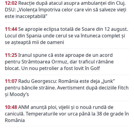
12:02
Reacție după atacul asupra ambulanței din Cluj.
DSU: „Violența împotriva celor care vin să salveze vieți
este inacceptabilă”
11:44
Se apropie eclipsa totală de Soare din 12 august.
Locul din Spania unde cerul se va întuneca complet și
se așteaptă mii de oameni
11:25
Iranul spune că este aproape de un acord
pentru Strâmtoarea Ormuz, dar traficul rămâne
blocat. Un nou petrolier a fost lovit în Golf
11:07
Radu Georgescu: România este deja „Junk”
pentru băncile străine. Avertisment după deciziile Fitch
și Moody’s
10:48
ANM anunță ploi, vijelii și o nouă rundă de
caniculă. Temperaturile vor urca până la 38 de grade în
România