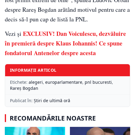
despre Rareș Bogdan arătând motivul pentru care a
decis să-l pun cap de listă la PNL.
EXCLUSIV! Dan Voiculescu, dezvăluire
Vezi și
în premieră despre Klaus Iohannis! Ce spune
fondatorul Antenelor despre acesta
INFORMAȚII ARTICOL
Etichete:
alegeri
,
europarlamentare
,
pnl bucuresti
,
Rareș Bogdan
Publicat în:
Știri de ultimă oră
RECOMANDĂRILE NOASTRE