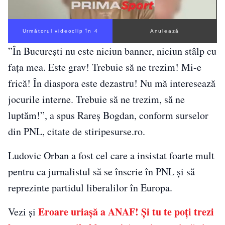
Următorul videoclip în 3
Anulează
”În București nu este niciun banner, niciun stâlp cu
fața mea. Este grav! Trebuie să ne trezim! Mi-e
frică! În diaspora este dezastru! Nu mă interesează
jocurile interne. Trebuie să ne trezim, să ne
luptăm!”, a spus Rareș Bogdan, conform surselor
din PNL, citate de stiripesurse.ro.
Ludovic Orban a fost cel care a insistat foarte mult
pentru ca jurnalistul să se înscrie în PNL și să
reprezinte partidul liberalilor în Europa.
Eroare uriașă a ANAF! Și tu te poți trezi
Vezi și