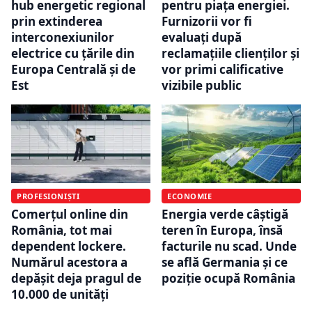
hub energetic regional
pentru piața energiei.
prin extinderea
Furnizorii vor fi
interconexiunilor
evaluați după
electrice cu țările din
reclamațiile clienților și
Europa Centrală și de
vor primi calificative
Est
vizibile public
PROFESIONIȘTI
ECONOMIE
Comerțul online din
Energia verde câștigă
România, tot mai
teren în Europa, însă
dependent lockere.
facturile nu scad. Unde
Numărul acestora a
se află Germania și ce
depășit deja pragul de
poziție ocupă România
10.000 de unități