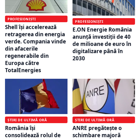
PROFESIONIȘTI
PROFESIONIȘTI
Shell își accelerează
E.ON Energie România
retragerea din energia
anunță investiții de 40
verde. Compania vinde
de milioane de euro în
din afacerile
digitalizare până în
regenerabile din
2030
Europa către
TotalEnergies
ȘTIRI DE ULTIMĂ ORĂ
ȘTIRI DE ULTIMĂ ORĂ
România își
ANRE pregătește o
consolidează rolul de
schimbare majoră