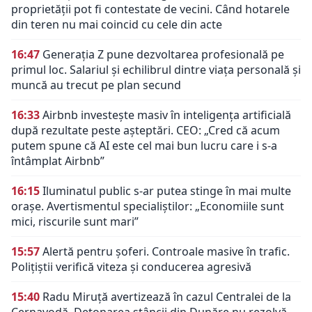
proprietății pot fi contestate de vecini. Când hotarele
din teren nu mai coincid cu cele din acte
16:47
Generația Z pune dezvoltarea profesională pe
primul loc. Salariul și echilibrul dintre viața personală și
muncă au trecut pe plan secund
16:33
Airbnb investește masiv în inteligența artificială
după rezultate peste așteptări. CEO: „Cred că acum
putem spune că AI este cel mai bun lucru care i s-a
întâmplat Airbnb”
16:15
Iluminatul public s-ar putea stinge în mai multe
orașe. Avertismentul specialiștilor: „Economiile sunt
mici, riscurile sunt mari”
15:57
Alertă pentru șoferi. Controale masive în trafic.
Polițiștii verifică viteza și conducerea agresivă
15:40
Radu Miruță avertizează în cazul Centralei de la
Cernavodă. Detonarea stâncii din Dunăre nu rezolvă