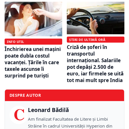
ȘTIRI DE ULTIMĂ ORĂ
INFO UTIL
Criză de șoferi în
Închirierea unei mașini
transportul
poate dubla costul
internațional. Salariile
vacanței. Țările în care
pot depăși 2.500 de
taxele ascunse îi
euro, iar firmele se uită
surprind pe turiști
tot mai mult spre India
DESPRE AUTOR
C
Leonard Bădilă
Am finalizat Facultatea de Litere și Limbi
Străine în cadrul Universității Hyperion din