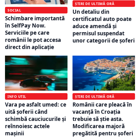
ȘTIRI DE ULTIMĂ ORĂ
SOCIAL
Un detaliu din
Schimbare importantă
certificatul auto poate
în SelfPay Now.
aduce amendă și
Serviciile pe care
permisul suspendat
românii le pot accesa
unor categorii de șoferi
direct din aplicație
INFO UTIL
ȘTIRI DE ULTIMĂ ORĂ
Vara pe asfalt umed: ce
Românii care pleacă în
uită șoferii când
vacanță în Croația
schimbă cauciucurile și
trebuie să știe asta.
reînnoiesc actele
Modificarea majoră
mașinii
pregătită pentru șoferi