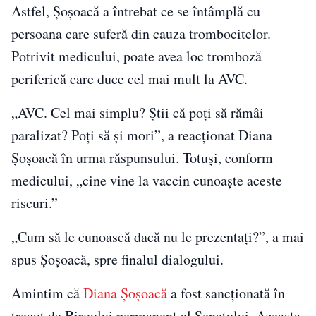
Astfel, Șoșoacă a întrebat ce se întâmplă cu
persoana care suferă din cauza trombocitelor.
Potrivit medicului, poate avea loc tromboză
periferică care duce cel mai mult la AVC.
„AVC. Cel mai simplu? Știi că poți să rămâi
paralizat? Poți să și mori”, a reacționat Diana
Șoșoacă în urma răspunsului. Totuși, conform
medicului, „cine vine la vaccin cunoaște aceste
riscuri.”
„Cum să le cunoască dacă nu le prezentați?”, a mai
spus Șoșoacă, spre finalul dialogului.
Amintim că
Diana Șoșoacă
a fost sancționată în
trecut de Biroului permanent al Senatului. Aceasta