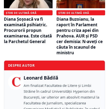
ȘTIRI DE ULTIMĂ ORĂ
ȘTIRI DE ULTIMĂ ORĂ
Diana Șoșoacă va fi
Diana Buzoianu, la
examinată psihiatric.
raport în Parlament
Procurorii propun
pentru criza apei din
examinarea. Este citată
Prahova. AUR și PSD
la Parchetul General
cer demisia: N-aveți ce
căuta în scaunul de
ministru
DESPRE AUTOR
C
Leonard Bădilă
Am finalizat Facultatea de Litere și Limbi
Străine în cadrul Universității Hyperion din
București, iar ulterior am absolvit masterul la
Facultatea de Jurnalism, specializarea
Comunicare Mediatică și Publicitate, în cadrul