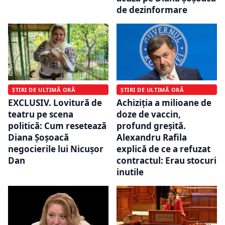
de dezinformare
ȘTIRI DE ULTIMĂ ORĂ
ȘTIRI DE ULTIMĂ ORĂ
EXCLUSIV. Lovitură de
Achiziția a milioane de
teatru pe scena
doze de vaccin,
politică: Cum resetează
profund greșită.
Diana Șoșoacă
Alexandru Rafila
negocierile lui Nicușor
explică de ce a refuzat
Dan
contractul: Erau stocuri
inutile