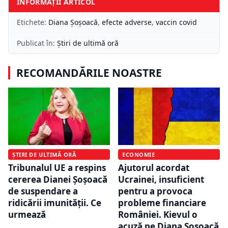
INFORMAȚII ARTICOL
Etichete:
Diana Șoșoacă
,
efecte adverse
,
vaccin covid
Publicat în:
Știri de ultimă oră
RECOMANDĂRILE NOASTRE
ȘTIRI DE ULTIMĂ ORĂ
ECONOMIE
Tribunalul UE a respins
Ajutorul acordat
cererea Dianei Șoșoacă
Ucrainei, insuficient
de suspendare a
pentru a provoca
ridicării imunității. Ce
probleme financiare
urmează
României. Kievul o
acuză pe Diana Șoșoacă