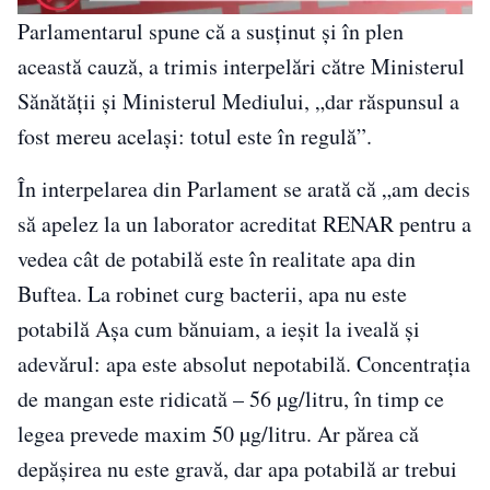
Parlamentarul spune că a susținut și în plen
această cauză, a trimis interpelări către Ministerul
Sănătății și Ministerul Mediului, „dar răspunsul a
fost mereu același: totul este în regulă”.
În interpelarea din Parlament se arată că „am decis
să apelez la un laborator acreditat RENAR pentru a
vedea cât de potabilă este în realitate apa din
Buftea. La robinet curg bacterii, apa nu este
potabilă Așa cum bănuiam, a ieșit la iveală și
adevărul: apa este absolut nepotabilă. Concentrația
de mangan este ridicată – 56 µg/litru, în timp ce
legea prevede maxim 50 µg/litru. Ar părea că
depășirea nu este gravă, dar apa potabilă ar trebui