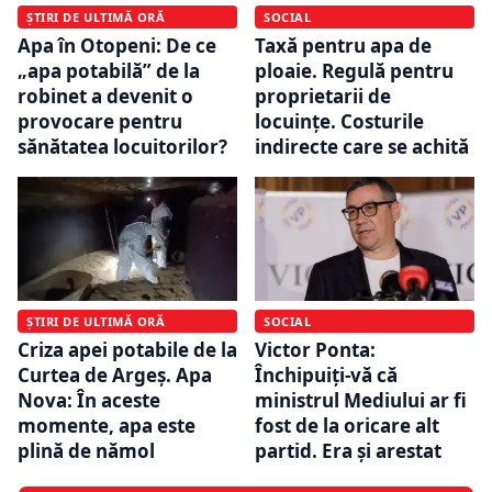
ȘTIRI DE ULTIMĂ ORĂ
SOCIAL
Apa în Otopeni: De ce
Taxă pentru apa de
„apa potabilă” de la
ploaie. Regulă pentru
robinet a devenit o
proprietarii de
provocare pentru
locuințe. Costurile
sănătatea locuitorilor?
indirecte care se achită
ȘTIRI DE ULTIMĂ ORĂ
SOCIAL
Criza apei potabile de la
Victor Ponta:
Curtea de Argeș. Apa
Închipuiți-vă că
Nova: În aceste
ministrul Mediului ar fi
momente, apa este
fost de la oricare alt
plină de nămol
partid. Era și arestat