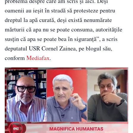
problemă despre care am scris și aici. Deși
oamenii au ieșit în stradă să protesteze pentru
dreptul la apă curată, deși există nenumărate
mărturii că apa nu se poate consuma, autoritățile
susțin că apa se poate bea în siguranță”, a scris
deputatul USR Cornel Zainea, pe blogul său,
conform
Mediafax
.