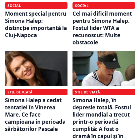
SOCIAL
SOCIAL
Moment special pentru
Cel mai dificil moment
Simona Halep:
pentru Simona Halep.
distincție importantă la
Fostul lider WTA a
Cluj-Napoca
recunoscut: Multe
obstacole
STIL DE VIAȚĂ
STIL DE VIAȚĂ
Simona Halep a cedat
Simona Halep, în
tentației în Vinerea
depresie totală. Fostul
Mare. Ce face
lider mondial a trecut
campioana în perioada
printr-o perioadă
sărbătorilor Pascale
cumplită: A fost o
dramă în capul și în