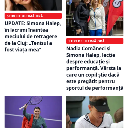
ȘTIRI DE ULTIMĂ ORĂ
UPDATE: Simona Halep,
în lacrimi înaintea
meciului de retragere
ȘTIRI DE ULTIMĂ ORĂ
de la Cluj: „Tenisul a
Nadia Comăneci și
fost viața mea”
Simona Halep, lecție
despre educație și
performanță. Vârsta la
care un copil știe dacă
este pregătit pentru
sportul de performanță