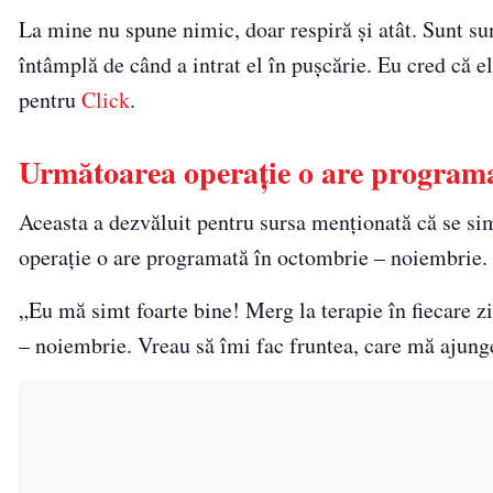
La mine nu spune nimic, doar respiră și atât. Sunt su
întâmplă de când a intrat el în pușcărie. Eu cred că e
pentru
Click
.
Următoarea operație o are programa
Aceasta a dezvăluit pentru sursa menționată că se si
operație o are programată în octombrie – noiembrie.
„Eu mă simt foarte bine! Merg la terapie în fiecare
– noiembrie. Vreau să îmi fac fruntea, care mă ajunge 