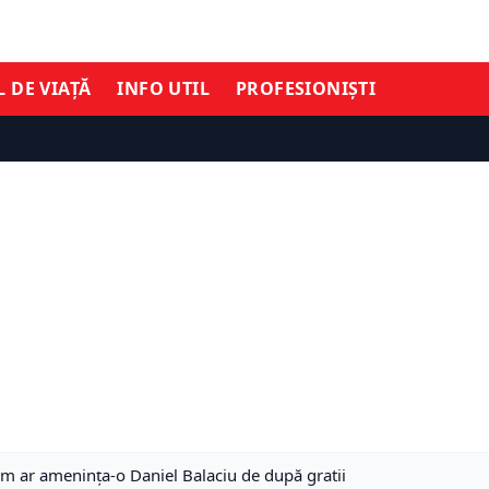
L DE VIAȚĂ
INFO UTIL
PROFESIONIȘTI
um ar ameninţa-o Daniel Balaciu de după gratii