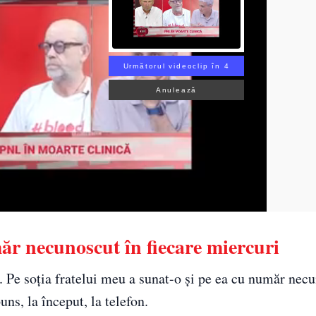
Următorul videoclip în 3
Anulează
r necunoscut în fiecare miercuri
 Pe soția fratelui meu a sunat-o și pe ea cu număr necu
uns, la început, la telefon.