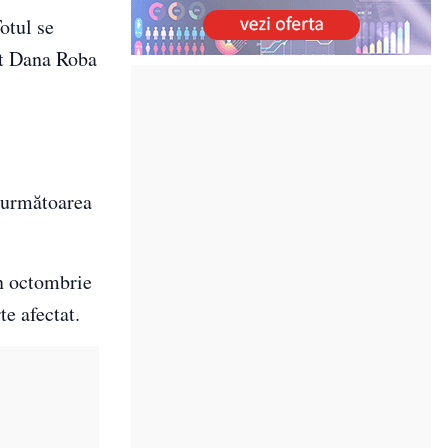
otul se
rat Dana Roba
ă următoarea
în octombrie
te afectat.