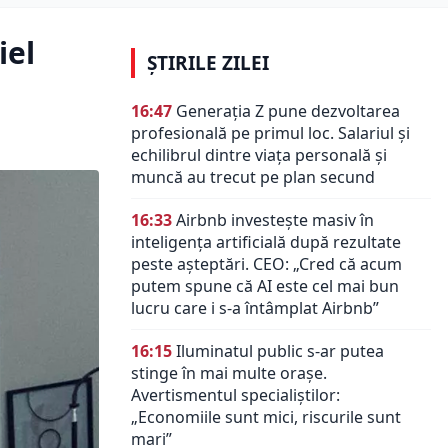
iel
ȘTIRILE ZILEI
16:47
Generația Z pune dezvoltarea
profesională pe primul loc. Salariul și
echilibrul dintre viața personală și
muncă au trecut pe plan secund
16:33
Airbnb investește masiv în
inteligența artificială după rezultate
peste așteptări. CEO: „Cred că acum
putem spune că AI este cel mai bun
lucru care i s-a întâmplat Airbnb”
16:15
Iluminatul public s-ar putea
stinge în mai multe orașe.
Avertismentul specialiștilor:
„Economiile sunt mici, riscurile sunt
mari”