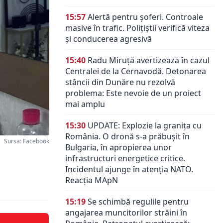
15:57
Alertă pentru șoferi. Controale
masive în trafic. Polițiștii verifică viteza
și conducerea agresivă
15:40
Radu Miruță avertizează în cazul
Centralei de la Cernavodă. Detonarea
stâncii din Dunăre nu rezolvă
problema: Este nevoie de un proiect
mai amplu
15:30
UPDATE: Explozie la granița cu
România. O dronă s-a prăbușit în
Sursa: Facebook
Bulgaria, în apropierea unor
infrastructuri energetice critice.
Incidentul ajunge în atenția NATO.
Reacția MApN
15:19
Se schimbă regulile pentru
angajarea muncitorilor străini în