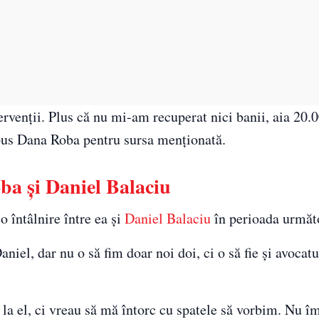
venții. Plus că nu mi-am recuperat nici banii, aia 20.0
spus Dana Roba pentru sursa menționată.
oba și Daniel Balaciu
 întâlnire între ea și
Daniel Balaciu
în perioada următ
el, dar nu o să fim doar noi doi, ci o să fie și avocatul
 la el, ci vreau să mă întorc cu spatele să vorbim. Nu î