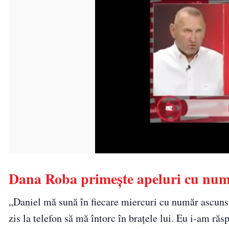
Dana Roba primește apeluri cu numă
„Daniel mă sună în fiecare miercuri cu număr ascuns.
zis la telefon să mă întorc în brațele lui. Eu i-am răsp