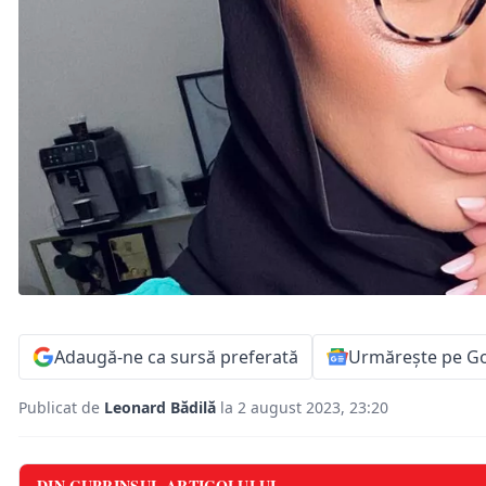
Adaugă-ne ca sursă preferată
Urmărește pe G
Publicat de
Leonard Bădilă
la 2 august 2023, 23:20
DIN CUPRINSUL ARTICOLULUI