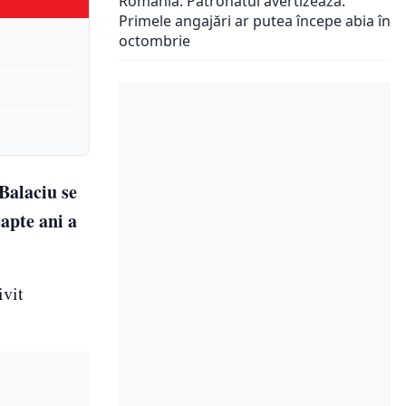
România. Patronatul avertizează:
Primele angajări ar putea începe abia în
octombrie
Balaciu se
șapte ani a
ivit