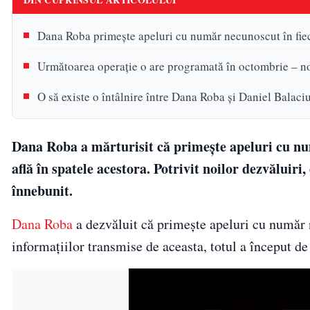
Dana Roba primește apeluri cu număr necunoscut în fie
Următoarea operație o are programată în octombrie – n
O să existe o întâlnire între Dana Roba și Daniel Balaci
Dana Roba a mărturisit că primește apeluri cu num
află în spatele acestora. Potrivit noilor dezvăluiri
înnebunit.
Dana Roba
a dezvăluit că primește apeluri cu număr n
informațiilor transmise de aceasta, totul a început de