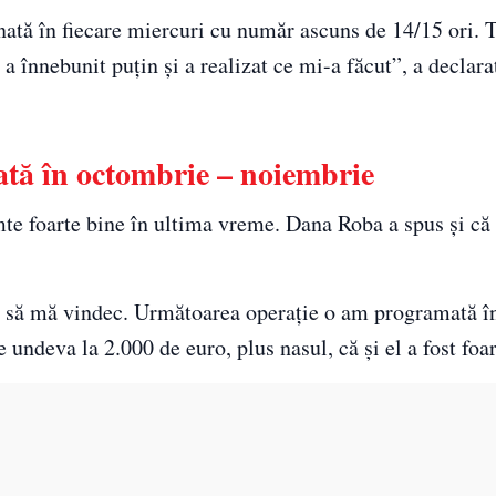
nată în fiecare miercuri cu număr ascuns de 14/15 ori. T
l a înnebunit puțin și a realizat ce mi-a făcut”, a decla
tă în octombrie – noiembrie
mte foarte bine în ultima vreme. Dana Roba a spus și c
 zi să mă vindec. Următoarea operație o am programată 
undeva la 2.000 de euro, plus nasul, că și el a fost foar