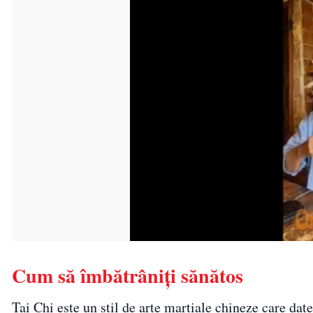
Cum să îmbătrâniți sănătos
Tai Chi este un stil de arte marțiale chineze care dat