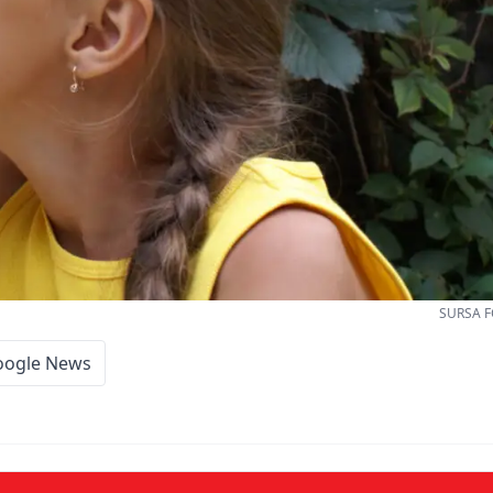
SURSA F
oogle News