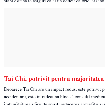
slăbi este să te asiguri că ai un deficit caloric, arzâ
Tai Chi, potrivit pentru majoritatea
Deoarece Tai Chi are un impact redus, este potrivit p
accidentare, este întotdeauna bine să consulți medicul
îmbunătățirea stării de spirit, reducerea anxietății și