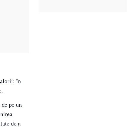
alorii; în
e.
i de pe un
enirea
tate de a