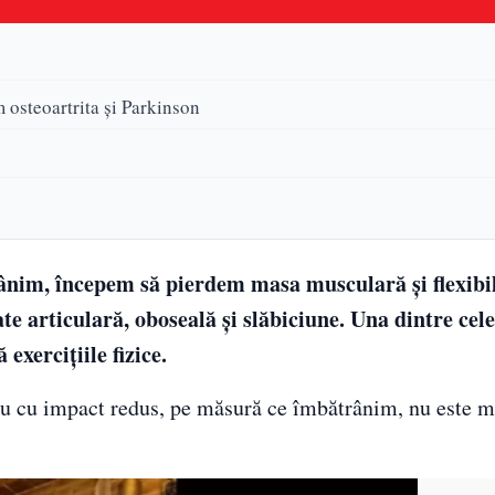
 osteoartrita și Parkinson
nim, începem să pierdem masa musculară și flexibili
e articulară, oboseală și slăbiciune. Una dintre cel
exercițiile fizice.
țiu cu impact redus, pe măsură ce îmbătrânim, nu este m