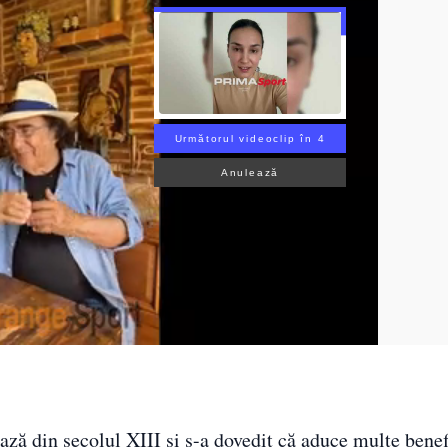
Următorul videoclip în 2
Anulează
ează din secolul XIII și s-a dovedit că aduce multe benef