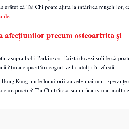
arătat că Tai Chi poate ajuta la întărirea mușchilor, ce
uide.
 afecțiunilor precum osteoartrita și
fic asupra bolii Parkinson. Există dovezi solide că poate
ătățirea capacității cognitive la adulții în vârstă.
n Hong Kong, unde locuitorii au cele mai mari speranțe 
i care practică Tai Chi trăiesc semnificativ mai mult de