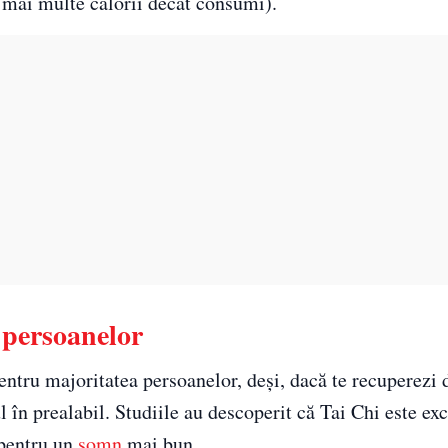
nd mai multe calorii decât consumi).
 persoanelor
entru majoritatea persoanelor, deși, dacă te recuperezi 
 în prealabil. Studiile au descoperit că Tai Chi este ex
 pentru un
somn
mai bun.