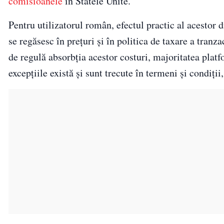
comisioanele
în Statele Unite.
Pentru utilizatorul român, efectul practic al acestor 
se regăsesc în prețuri și în politica de taxare a tranz
de regulă absorbția acestor costuri, majoritatea platf
excepțiile există și sunt trecute în termeni și condiții