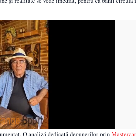
une și realitate se vede imediat, pentru că banii circulă
cumentat. O analiză dedicată depunerilor prin
Mastercar