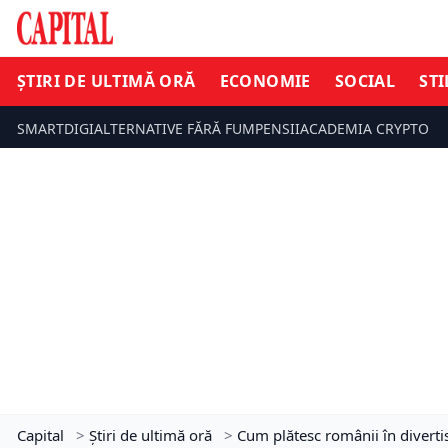
ȘTIRI DE ULTIMĂ ORĂ
ECONOMIE
SOCIAL
STI
SMARTDIGI
ALTERNATIVE FĂRĂ FUM
PENSII
ACADEMIA CRYPTO
Capital
>
Știri de ultimă oră
>
Cum plătesc românii în diverti