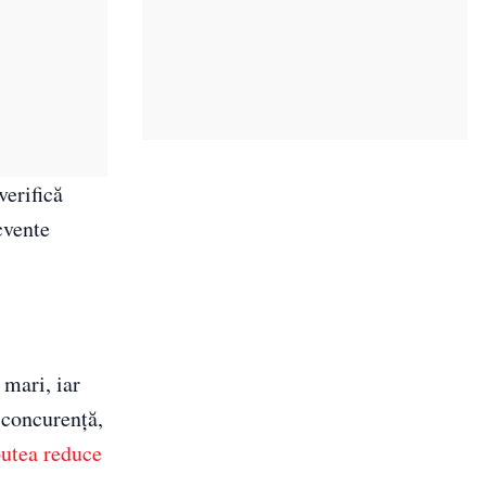
verifică
cvente
 mari, iar
 concurență,
putea reduce