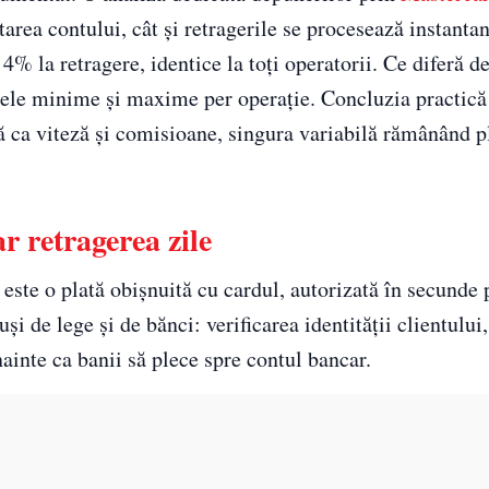
area contului, cât și retragerile se procesează instantan
% la retragere, identice la toți operatorii. Ce diferă de
umele minime și maxime per operație. Concluzia practică
tă ca viteză și comisioane, singura variabilă rămânând p
r retragerea zile
este o plată obișnuită cu cardul, autorizată în secunde 
i de lege și de bănci: verificarea identității clientului
nainte ca banii să plece spre contul bancar.