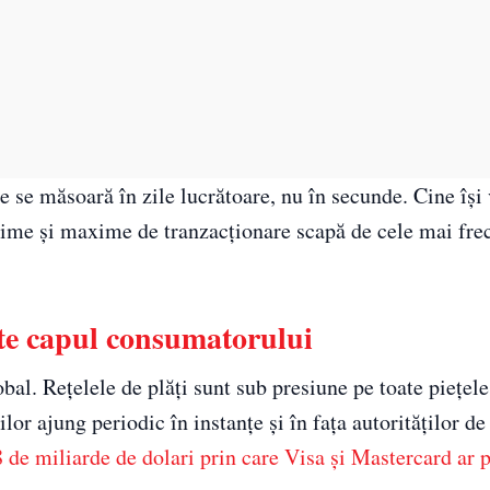
 se măsoară în zile lucrătoare, nu în secunde. Cine își 
inime și maxime de tranzacționare scapă de cele mai fre
ste capul consumatorului
obal. Rețelele de plăți sunt sub presiune pe toate piețele
or ajung periodic în instanțe și în fața autorităților de
 de miliarde de dolari prin care Visa și Mastercard ar 