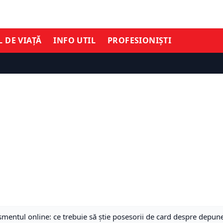
L DE VIAȚĂ
INFO UTIL
PROFESIONIȘTI
smentul online: ce trebuie să știe posesorii de card despre depune