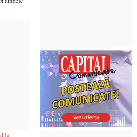
 în ambele
d la