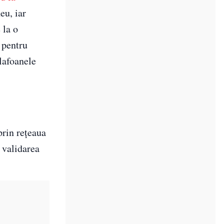
eu, iar
 la o
 pentru
lafoanele
prin rețeaua
, validarea