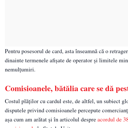
Pentru posesorul de card, asta înseamnă că o retragere
dinainte termenele afișate de operator și limitele m
nemulțumiri.
Comisioanele, bătălia care se dă pe
Costul plăților cu cardul este, de altfel, un subiect gl
disputele privind comisioanele percepute comercianțil
așa cum am arătat și în articolul despre
acordul de 38