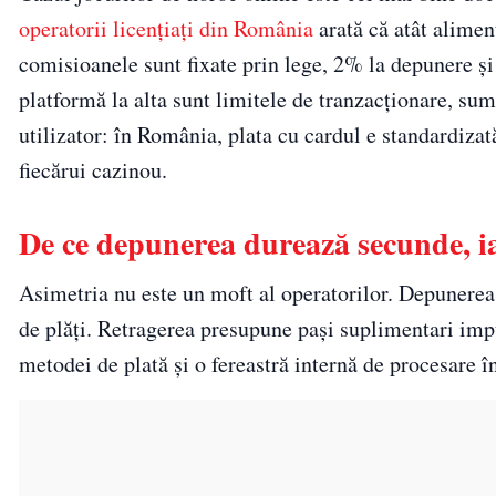
operatorii licențiați din România
arată că atât aliment
comisioanele sunt fixate prin lege, 2% la depunere și 4
platformă la alta sunt limitele de tranzacționare, s
utilizator: în România, plata cu cardul e standardiza
fiecărui cazinou.
De ce depunerea durează secunde, ia
Asimetria nu este un moft al operatorilor. Depunerea 
de plăți. Retragerea presupune pași suplimentari impuș
metodei de plată și o fereastră internă de procesare î