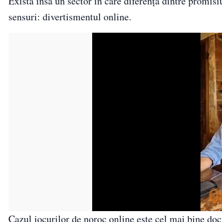
Există însă un sector în care diferența dintre promisi
sensuri: divertismentul online.
Cazul jocurilor de noroc online este cel mai bine do