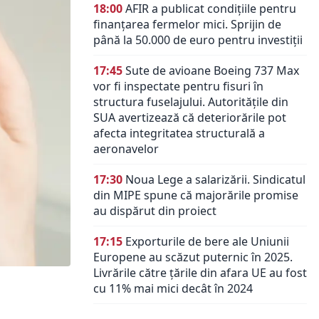
18:00
AFIR a publicat condițiile pentru
finanțarea fermelor mici. Sprijin de
până la 50.000 de euro pentru investiții
17:45
Sute de avioane Boeing 737 Max
vor fi inspectate pentru fisuri în
structura fuselajului. Autoritățile din
SUA avertizează că deteriorările pot
afecta integritatea structurală a
aeronavelor
17:30
Noua Lege a salarizării. Sindicatul
din MIPE spune că majorările promise
au dispărut din proiect
17:15
Exporturile de bere ale Uniunii
Europene au scăzut puternic în 2025.
Livrările către țările din afara UE au fost
cu 11% mai mici decât în 2024