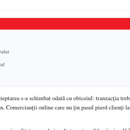
rului
dul
teptarea s-a schimbat odată cu obiceiul: tranzacția treb
on. Comercianții online care nu țin pasul pierd clienți l