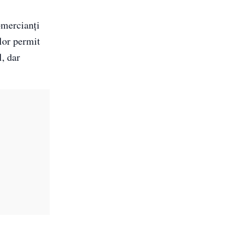
comercianți
ilor permit
l, dar