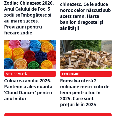
Zodiac Chinezesc 2026.
chinezesc. Ce le aduce
Anul Calului de Foc. 5
noroc celor născuți sub
zodii se îmbogățesc și
acest semn. Harta
au mare succes.
banilor, dragostei și
Previziuni pentru
sănătății
fiecare zodie
STIL DE VIAȚĂ
ECONOMIE
Culoarea anului 2026.
Romsilva oferă 2
Panteon a ales nuanța
milioane metri-cubi de
‘Cloud Dancer’ pentru
lemn pentru foc în
anul viitor
2025. Care sunt
prețurile în 2025