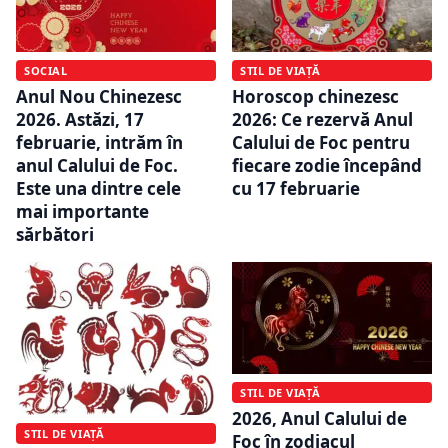
SOCIAL
STIL DE VIAȚĂ
Anul Nou Chinezesc
Horoscop chinezesc
2026. Astăzi, 17
2026: Ce rezervă Anul
februarie, intrăm în
Calului de Foc pentru
anul Calului de Foc.
fiecare zodie începând
Este una dintre cele
cu 17 februarie
mai importante
sărbători
STIL DE VIAȚĂ
2026, Anul Calului de
STIL DE VIAȚĂ
Foc în zodiacul