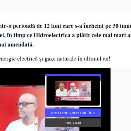
r-o perioadă de 12 luni care s-a încheiat pe 30 iuni
l, în timp ce Hidroelectrica a plătit cele mai mari 
mai amendată.
ergie electrică şi gaze naturale în ultimul an!
Următorul videoclip în 3
Anulează