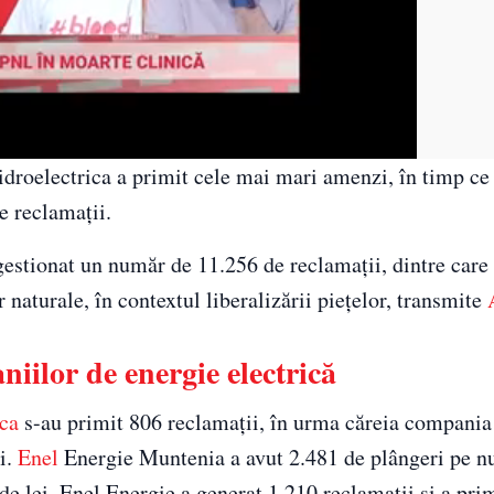
Hidroelectrica a primit cele mai mari amenzi, în timp ce
 reclamaţii.
estionat un număr de 11.256 de reclamaţii, dintre care
r naturale, în contextul liberalizării pieţelor, transmite
iilor de energie electrică
ica
s-au primit 806 reclamaţii, în urma căreia compania
ei.
Enel
Energie Muntenia a avut 2.481 de plângeri pe n
e lei. Enel Energie a generat 1.210 reclamaţii şi a pri