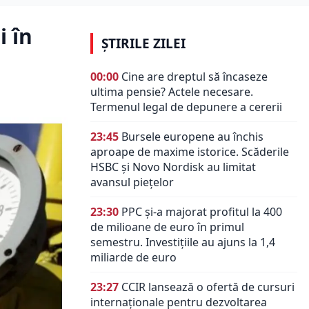
i în
ȘTIRILE ZILEI
00:00
Cine are dreptul să încaseze
ultima pensie? Actele necesare.
Termenul legal de depunere a cererii
23:45
Bursele europene au închis
aproape de maxime istorice. Scăderile
HSBC și Novo Nordisk au limitat
avansul piețelor
23:30
PPC și-a majorat profitul la 400
de milioane de euro în primul
semestru. Investițiile au ajuns la 1,4
miliarde de euro
23:27
CCIR lansează o ofertă de cursuri
internaționale pentru dezvoltarea