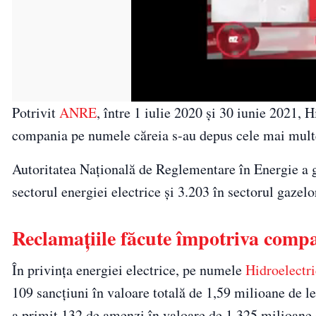
Potrivit
ANRE
, între 1 iulie 2020 şi 30 iunie 2021, 
compania pe numele căreia s-au depus cele mai multe
Autoritatea Naţională de Reglementare în Energie a g
sectorul energiei electrice şi 3.203 în sectorul gazelo
Reclamaţiile făcute împotriva compan
În privinţa energiei electrice, pe numele
Hidroelectr
109 sancţiuni în valoare totală de 1,59 milioane de l
a primit 132 de amenzi în valoare de 1,325 milioane d