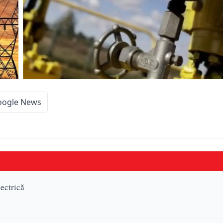
oogle News
ectrică