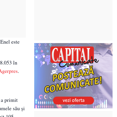
 Enel este
 8.053 în
Agerpres
.
 a primit
umele său şi
mit 105