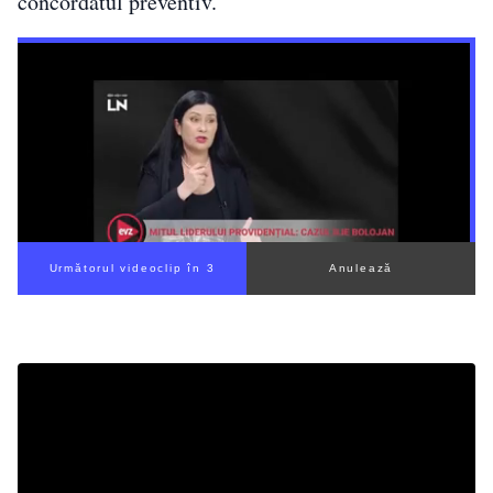
concordatul preventiv.
Următorul videoclip în 2
Anulează