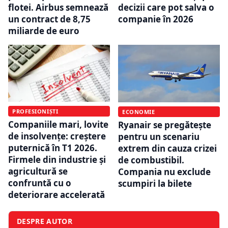
flotei. Airbus semnează
decizii care pot salva o
un contract de 8,75
companie în 2026
miliarde de euro
PROFESIONIȘTI
ECONOMIE
Companiile mari, lovite
Ryanair se pregătește
de insolvențe: creștere
pentru un scenariu
puternică în T1 2026.
extrem din cauza crizei
Firmele din industrie și
de combustibil.
agricultură se
Compania nu exclude
confruntă cu o
scumpiri la bilete
deteriorare accelerată
DESPRE AUTOR