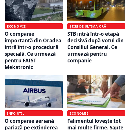
ECONOMIE
ȘTIRI DE ULTIMĂ ORĂ
O companie
STB intră într-o etapă
importantă din Oradea
decisivă după votul din
intră într-o procedură
Consiliul General. Ce
specială. Ce urmează
urmează pentru
pentru FAIST
companie
Mekatronic
INFO UTIL
ECONOMIE
O companie aeriană
Falimentul lovește tot
pariază pe extinderea
mai multe firme. Șapte