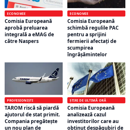
ECONOMIE
ECONOMIE
Comisia Europeană
Comisia Europeană
aprobă preluarea
schimbă regulile PAC
integrală a eMAG de
pentru a sprijini
către Naspers
fermierii afectați de
scumpirea
îngrășămintelor
PROFESIONIȘTI
ȘTIRI DE ULTIMĂ ORĂ
TAROM riscă să piardă
Comisia Europeană
ajutorul de stat primit.
analizează cazul
Compania pregătește
investitorilor care au
un nou plan de
obținut despăgubiri de