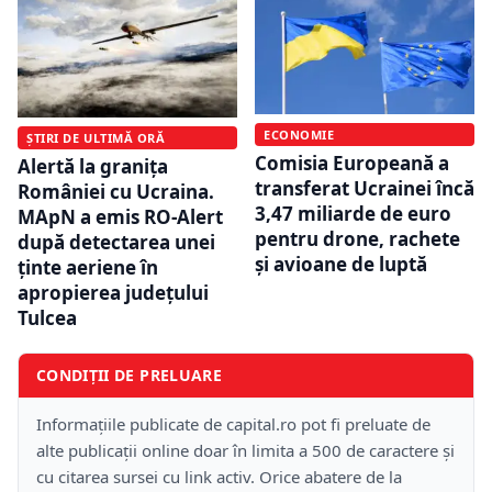
ECONOMIE
ȘTIRI DE ULTIMĂ ORĂ
Comisia Europeană a
Alertă la granița
transferat Ucrainei încă
României cu Ucraina.
3,47 miliarde de euro
MApN a emis RO-Alert
pentru drone, rachete
după detectarea unei
și avioane de luptă
ținte aeriene în
apropierea județului
Tulcea
CONDIȚII DE PRELUARE
Informațiile publicate de capital.ro pot fi preluate de
alte publicații online doar în limita a 500 de caractere și
cu citarea sursei cu link activ. Orice abatere de la