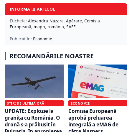
INFORMAȚII ARTICOL
Etichete:
Alexandru Nazare
,
Apărare
,
Comisia
Europeană
,
mapn
,
românia
,
SAFE
Publicat în:
Economie
RECOMANDĂRILE NOASTRE
ȘTIRI DE ULTIMĂ ORĂ
ECONOMIE
UPDATE: Explozie la
Comisia Europeană
granița cu România. O
aprobă preluarea
dronă s-a prăbușit în
integrală a eMAG de
Bulgaria, în apropierea
către Naspers