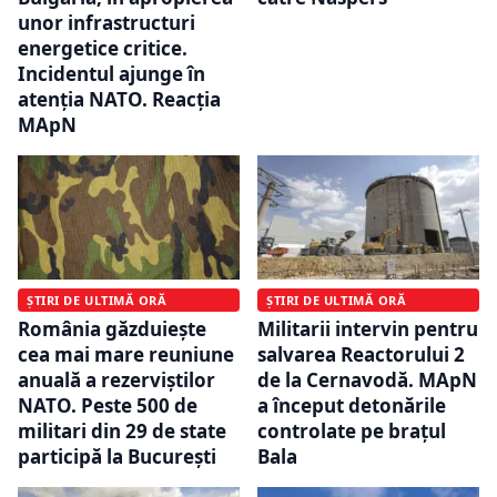
unor infrastructuri
energetice critice.
Incidentul ajunge în
atenția NATO. Reacția
MApN
ȘTIRI DE ULTIMĂ ORĂ
ȘTIRI DE ULTIMĂ ORĂ
România găzduiește
Militarii intervin pentru
cea mai mare reuniune
salvarea Reactorului 2
anuală a rezerviștilor
de la Cernavodă. MApN
NATO. Peste 500 de
a început detonările
militari din 29 de state
controlate pe brațul
participă la București
Bala