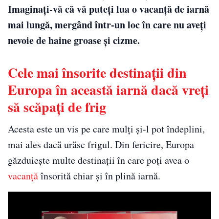
Imaginați-vă că vă puteți lua o vacanță de iarnă
mai lungă, mergând într-un loc în care nu aveți
nevoie de haine groase și cizme.
Cele mai însorite destinații din
Europa în această iarnă dacă vreți
să scăpați de frig
Acesta este un vis pe care mulți și-l pot îndeplini,
mai ales dacă urăsc frigul. Din fericire, Europa
găzduiește multe destinații în care poți avea o
vacanță
însorită chiar și în plină iarnă.