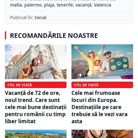
malta
,
palermo
,
plaja
,
tenerife
,
vacanță
,
Valencia
Publicat în:
Social
RECOMANDĂRILE NOASTRE
STIL DE VIAȚĂ
STIL DE VIAȚĂ
Vacanță de 72 de ore,
Cele mai frumoase
noul trend. Care sunt
locuri din Europa.
cele mai bune destinații
Destinațiile pe care
pentru românii cu timp
trebuie să le vezi vara
liber limitat
asta