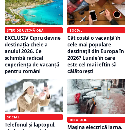
ȘTIRI DE ULTIMĂ ORĂ
SOCIAL
EXCLUSIV Cipru devine
Cât costă o vacanță în
destinația-cheie a
cele mai populare
anului 2026. Ce
destinații din Europa în
schimbă radical
2026? Lunile în care
experiența de vacanță
este cel mai ieftin să
pentru români
călătorești
SOCIAL
INFO UTIL
Telefonul și laptopul,
Mașina electrică iarna.