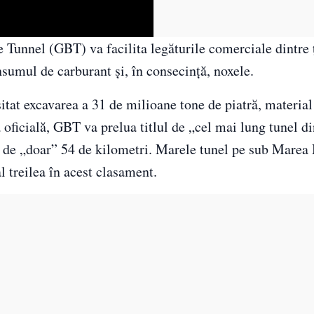
e Tunnel (GBT) va facilita legăturile comerciale dintre 
nsumul de carburant și, în consecință, noxele.
itat excavarea a 31 de milioane tone de piatră, material
oficială, GBT va prelua titlul de „cel mai lung tunel d
 de „doar” 54 de kilometri. Marele tunel pe sub Marea
 treilea în acest clasament.