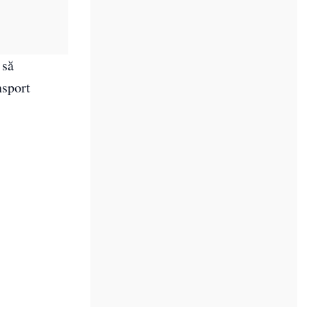
 să
nsport