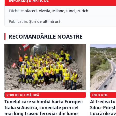
INFORMAȚII ARTICOL
Etichete:
afaceri
,
elvetia
,
Milano
,
tunel
,
zurich
Publicat în:
Știri de ultimă oră
RECOMANDĂRILE NOASTRE
ȘTIRI DE ULTIMĂ ORĂ
INFO UTIL
Tunelul care schimbă harta Europei:
Al treilea t
Italia și Austria, conectate prin cel
Sibiu–Piteșt
mai lung traseu feroviar din lume
Lucrările a