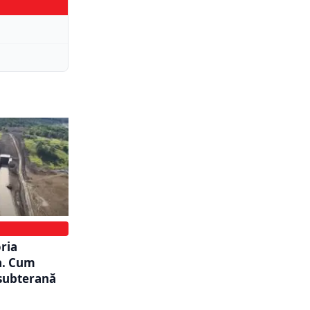
oria
a. Cum
 subterană