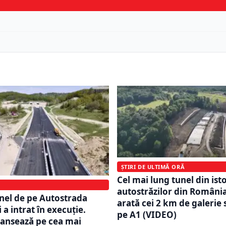
ȘTIRI DE ULTIMĂ ORĂ
Cel mai lung tunel din ist
autostrăzilor din Români
unel de pe Autostrada
arată cei 2 km de galerie
i a intrat în execuție.
pe A1 (VIDEO)
vansează pe cea mai