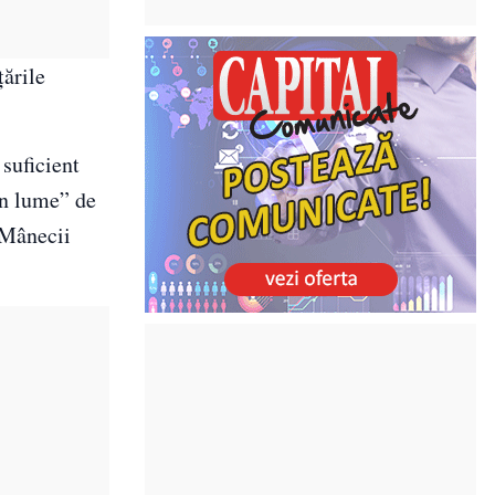
țările
 suficient
in lume” de
 Mânecii