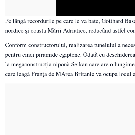
Pe lângă recordurile pe care le va bate, Gotthard Bas
nordice și coasta Mării Adriatice, reducând astfel co
Conform constructorului, realizarea tunelului a neces
pentru cinci piramide egiptene. Odată cu deschiderea 
la megaconstrucția niponă Seikan care are o lungime
care leagă Franța de MArea Britanie va ocupa locul al