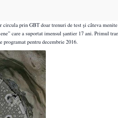
r circula prin GBT doar trenuri de test și câteva menite
iene” care a suportat imensul șantier 17 ani. Primul tra
te programat pentru decembrie 2016.