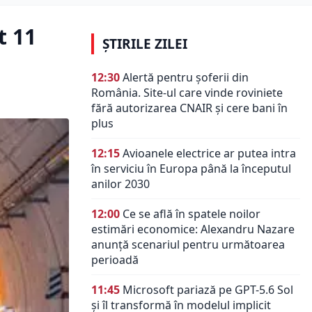
t 11
ȘTIRILE ZILEI
12:30
Alertă pentru șoferii din
România. Site-ul care vinde roviniete
fără autorizarea CNAIR și cere bani în
plus
12:15
Avioanele electrice ar putea intra
în serviciu în Europa până la începutul
anilor 2030
12:00
Ce se află în spatele noilor
estimări economice: Alexandru Nazare
anunță scenariul pentru următoarea
perioadă
11:45
Microsoft pariază pe GPT-5.6 Sol
și îl transformă în modelul implicit